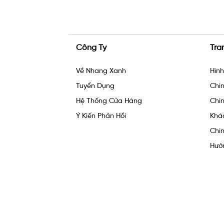
Công Ty
Tra
Về Nhang Xanh
Hìn
Tuyển Dụng
Chín
Hệ Thống Cửa Hàng
Chín
Ý Kiến Phản Hồi
Khá
Chín
Hướ