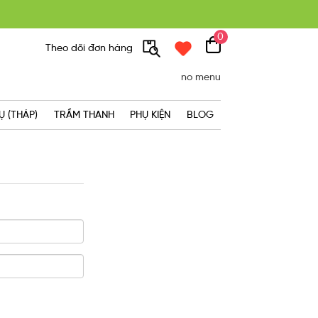
0
Theo dõi đơn hàng
300K
no menu
Ụ (THÁP)
TRẦM THANH
PHỤ KIỆN
BLOG