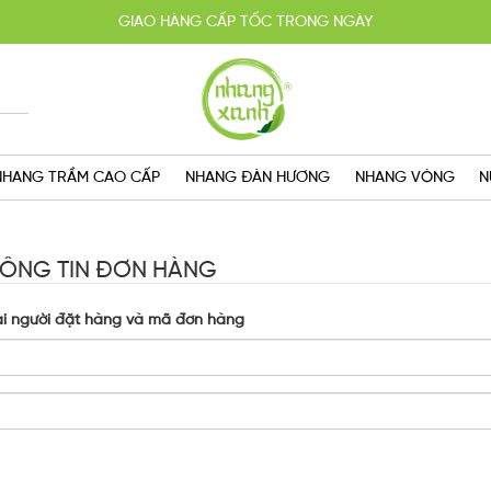
GIAO HÀNG CẤP TỐC TRONG NGÀY
HOÀN TIỀN 100% KHI SẢN PHẨM KHÔNG ĐÚNG CAM KẾT
YẾN MÃI MUA 2 TẶNG 1, MIỄN PHÍ GIAO HÀNG SG VỚI HÓA ĐƠN TRÊN 
NHANG TRẦM CAO CẤP
NHANG ĐÀN HƯƠNG
NHANG VÒNG
N
HÔNG TIN ĐƠN HÀNG
ại người đặt hàng và mã đơn hàng