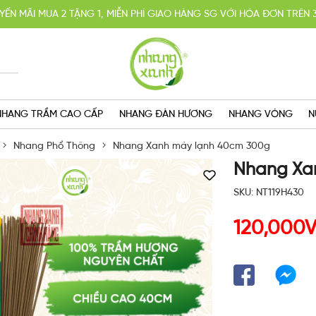
YẾN MÃI MUA 2 TẶNG 1, MIỄN PHÍ GIAO HÀNG SG VỚI HÓA ĐƠN TRÊN 
GIAO HÀNG CẤP TỐC TRONG NGÀY
HOÀN TIỀN 100% KHI SẢN PHẨM KHÔNG ĐÚNG CAM KẾT
NHANG TRẦM CAO CẤP
NHANG ĐÀN HƯƠNG
NHANG VÒNG
N
Nhang Phổ Thông
Nhang Xanh máy lạnh 40cm 300g
Nhang Xa
SKU: NT119H430
120,000