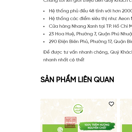
Chúng tôi xin giới thiệu đến Quý Khách 
Hệ thống phủ đều 48 tỉnh với hơn 2000
Hệ thống các điểm siêu thị như: Aeon 
Cửa hàng Nhang Xanh tại TP. Hồ Chí M
23 Hoa Huệ, Phường 7, Quận Phú Nhuậ
290 Điện Biên Phủ, Phường 17, Quận B
Để được tư vấn nhanh chóng, Quý Khách 
nhanh nhất có thể!
SẢN PHẨM LIÊN QUAN