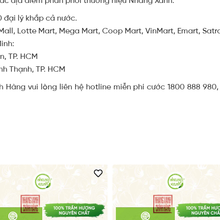
các địa điểm phân phối thương hiệu Nhang Xanh:
 đại lý khắp cả nước.
Mall, Lotte Mart, Mega Mart, Coop Mart, VinMart, Emart, Satr
inh:
n, TP. HCM
ình Thạnh, TP. HCM
Hàng vui lòng liên hệ hotline miễn phí cước 1800 888 980,