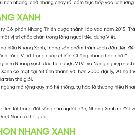
 nén nhang, chờ nhang cháy rồi cắm trực tiếp vào lư hương 
ANG XANH
ty Cổ phần Nhang Thiền được thành lập vào năm 2015. Trải 
một vị trí chắc chắn trong lòng người tiêu dùng Việt.
ơng hiệu Nhang Xanh, mang sản phẩm trầm sạch đầu tiên đến 
ành cùng VTV1 trong cuộc chiến “Chống nhang hóa chất”
g hiệu Nhang sạch đầu tiên được VTV1 và Nông nghiệp sạch
h có mặt tại 48 tỉnh thành với hơn 2000 đại lý, 20 hệ thốn
 trên thế giới.
gừng mở rộng quy mô hệ thống, tự hào là thương hiệu Nhang
 len lỏi trong đời sống của người dân, Nhang Xanh ra đời vớ
iệt Nam ra thế giới.
CHỌN NHANG XANH