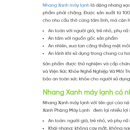
Nhang Xanh máy lạnh
l
à dòng nhang sạch
phẩm phải chăng. Được sản xuất từ 100%
cho nhu cầu thờ cúng tâm linh, mà còn hỗ
An toàn với người già, trẻ nhỏ, phụ nữ
An tâm với nguồn gốc sản phẩm
An nhiên, xua tan căng thẳng mệt mỏi
An lành khi sử dụng trong chung cư h
ản phẩm được thử nghiệm và cấp chứng
S
và Viện Sức Khỏe Nghề Nghiệp Và Môi T
bảo an toàn sức khỏe cho người sử dụng
Nhang Xanh máy lạnh có nhữ
Nhang Xanh máy lạnh với tên gọi của nó
Xanh Phòng Máy Lạnh đem lại nhiều lợi í
An toàn: người già, trẻ nhỏ, và phụ nữ
Khói nhang: không cay mắt, không ng