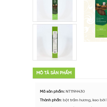
MÔ TẢ SẢN PHẨM
Mã sản phẩm:
NT119H430
Thành phần
: bột trầm hương, keo bời l