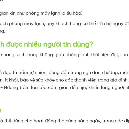
 gian kín như phòng máy lạnh (điều hòa)
ạch phòng máy lạnh, quý khách hàng có thể liên hệ ngay đ
ng.
h được nhiều người tin dùng?
g
nhang sạch trong không gian phòng lạnh thời hiện đại, s
ủ đạo từ trầm tự nhiên, đứng đầu trong ngũ danh hương, mùi h
, ít khỏi, bảo vệ sức khỏe cho các thành viên trong gia đình.
 -
Hương trầm lan tỏa cảm giác dễ chịu, khiến lòng người n
H
 thể dùng cho hoạt động thờ cúng hàng ngày, trong các dịp 