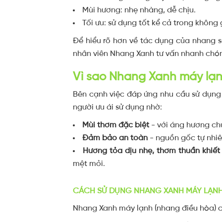
Mùi hương: nhẹ nhàng, dễ chịu.
Tối ưu: sử dụng tốt kể cả trong không
Để hiểu rõ hơn về tác dụng của nhang s
nhân viên Nhang Xanh tư vấn nhanh chó
Vì sao Nhang Xanh máy lạn
Bên cạnh việc đáp ứng nhu cầu sử dụn
người ưu ái sử dụng nhờ:
Mùi thơm đặc biệt
- với áng hương ch
Đảm bảo an toàn
- nguồn gốc tự nhiên
Hương tỏa dịu nhẹ, thơm thuần khiết
mệt mỏi.
CÁCH SỬ DỤNG NHANG XANH MÁY LẠN
Nhang Xanh máy lạnh (nhang điều hòa) có