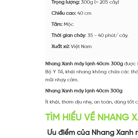
Trọng lượng:
300g (~ 205 cây)
Chiều cao:
40 cm
Tăm:
Mộc
Thời gian cháy
: 35 - 40 phút/ cây.
Xuất xứ:
Việt Nam
Nhang Xanh máy lạnh 40cm 300g
được 
Bộ Y Tế, khói nhang không chứa các thà
mũi nhạy cảm.
Nhang Xanh máy lạnh 40cm 300g
Ít khói, th
ơm dịu nhẹ, a
n toàn, d
ùng tốt 
TÌM HIỂU VỀ NHANG 
Ưu điểm của Nhang Xanh 