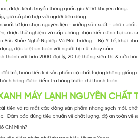
Nam, được kênh truyền thông quốc gia VTV1 khuyên dùng.
, giá cả phù hợp với người tiêu dùng
n xuất từ lựa chọn nguyên liệu - xưởng sản xuất - phân phối.
n, được thử nghiệm và cấp chứng nhận kiểm định tại các c
n Sức Khỏe Nghề Nghiệp Và Môi Trường – Bộ Y Tế, khói nha
dụng, đặc biệt an toàn với người bị mũi nhạy cảm
nh thành với hơn 2000 đại lý, 20 hệ thống siêu thị & cửa hà
đổi trả, hoàn tiền khi sản phẩm có chất lượng không giống 
hách hàng được kiểm tra hàng trước khi thanh toán.
XANH MÁY LẠNH NGUYÊN CHẤT 
i tiến và ra mắt các dòng sản phẩm nhang sạch mới, chất
c. Đảm bảo đúng tiêu chuẩn về chất lượng, độ an toàn về s
Hồ Chí Minh?