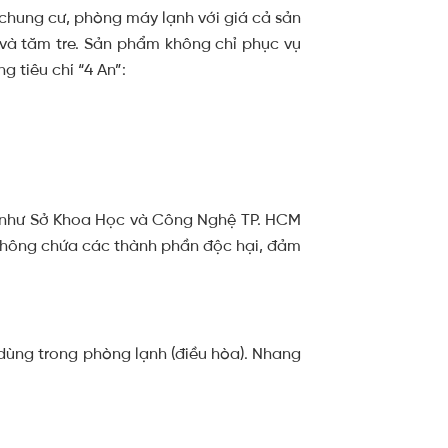
 chung cư, phòng máy lạnh với giá cả sản
 và tăm tre. Sản phẩm không chỉ phục vụ
 tiêu chí “4 An”:
m như Sở Khoa Học và Công Nghệ TP. HCM
không chứa các thành phần độc hại, đảm
dùng trong phòng lạnh (điều hòa).
Nhang