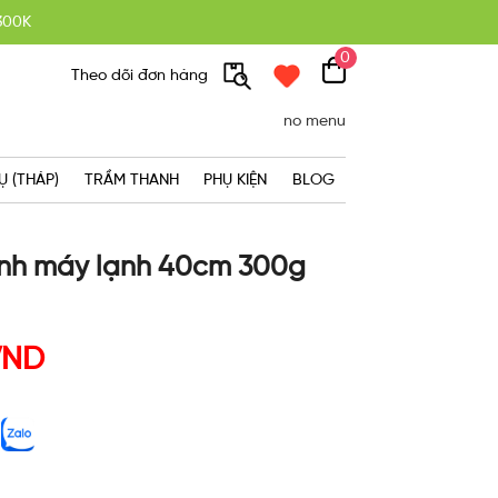
300K
0
Theo dõi đơn hàng
no menu
Ụ (THÁP)
TRẦM THANH
PHỤ KIỆN
BLOG
nh máy lạnh 40cm 300g
VND