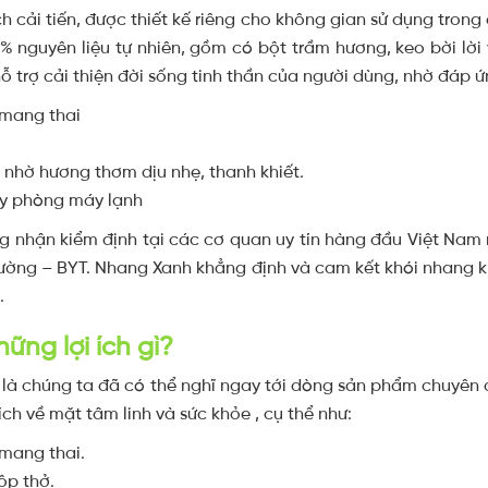
 cải tiến, được thiết kế riêng cho không gian sử dụng trong
 nguyên liệu tự nhiên, gồm có bột trầm hương, keo bời lời
 trợ cải thiện đời sống tinh thần của người dùng, nhờ đáp ứng
 mang thai
 nhờ hương thơm dịu nhẹ, thanh khiết.
ay phòng máy lạnh
 nhận kiểm định tại các cơ quan uy tín hàng đầu Việt Na
rường – BYT. Nhang Xanh khẳng định và cam kết khói nhang 
.
ng lợi ích gì?
 là chúng ta đã có thể nghĩ ngay tới dòng sản phẩm chuyên 
ch về mặt tâm linh và sức khỏe , cụ thể như:
 mang thai.
ộp thở.