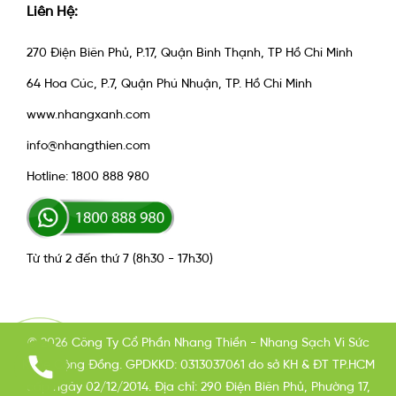
Liên Hệ:
270 Điện Biên Phủ, P.17, Quận Bình Thạnh, TP Hồ Chí Minh
64 Hoa Cúc, P.7, Quận Phú Nhuận, TP. Hồ Chí Minh
www.nhangxanh.com
info@nhangthien.com
Hotline: 1800 888 980
Từ thứ 2 đến thứ 7 (8h30 - 17h30)
© 2026 Công Ty Cổ Phần Nhang Thiền - Nhang Sạch Vì Sức
Khỏe Cộng Đồng. GPDKKD: 0313037061 do sở KH & ĐT TP.HCM
cấp ngày 02/12/2014. Địa chỉ: 290 Điện Biên Phủ, Phường 17,