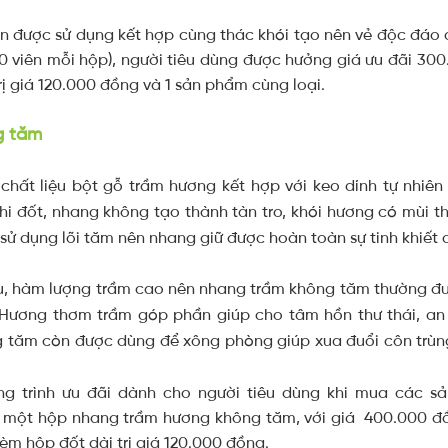
g tăm
chất liệu bột gỗ trầm hương kết hợp với keo dính tự nhiê
khi đốt, nhang không tạo thành tàn tro, khói hương có mùi 
sử dụng lõi tăm nên nhang giữ được hoàn toàn sự tinh khiết 
hu, hàm lượng trầm cao nên nhang trầm không tăm thường đư
.. Hương thơm trầm góp phần giúp cho tâm hồn thư thái, an t
 tăm còn được dùng để xông phòng giúp xua đuổi côn trùng