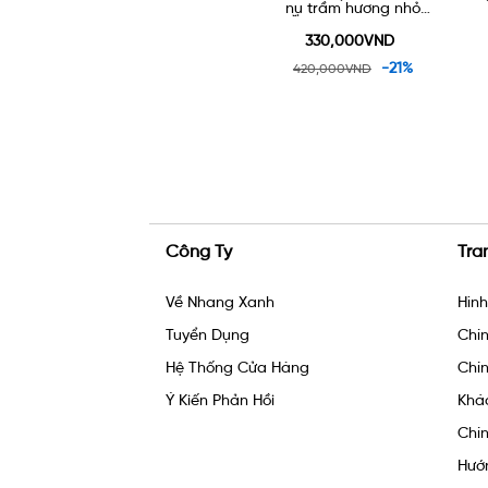
nụ trầm hương nhỏ
50g
TẶNG 1 lư gốm xông
trầm
ND
330,000VND
165,000VND
-21%
420,000VND
Công Ty
Tra
Về Nhang Xanh
Hìn
Tuyển Dụng
Chín
Hệ Thống Cửa Hàng
Chín
Ý Kiến Phản Hồi
Khá
Chín
Hướ