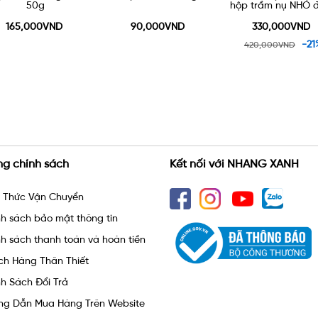
hộp trầm nụ NHỎ được
hộp trầm nụ LỚN 
tặng một lư gốm xông
tặng một lư gốm 
trầm 90k
trầm 90k
90,000VND
330,000VND
330,000VND
-21%
-21
420,000VND
420,000VND
ng chính sách
Kết nối với NHANG XANH
h Thức Vận Chuyển
h sách bảo mật thông tin
h sách thanh toán và hoàn tiền
ch Hàng Thân Thiết
h Sách Đổi Trả
ng Dẫn Mua Hàng Trên Website