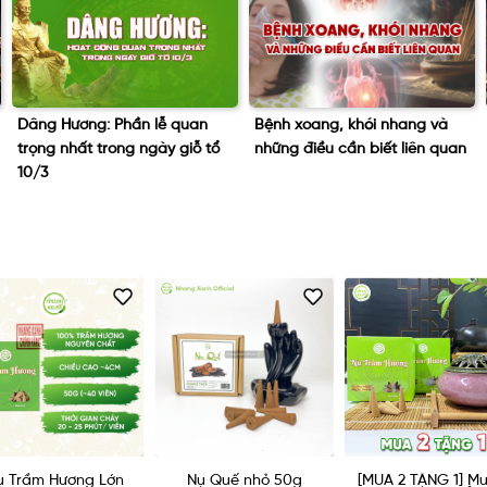
Bệnh xoang, khói nhang và
Liệu “nhang không khói” có
những điều cần biết liên quan
thay thế được nhang truyền
thống không?
Nụ Quế nhỏ 50g
[MUA 2 TẶNG 1] Mua 2
[MUA 2 TẶNG 1] M