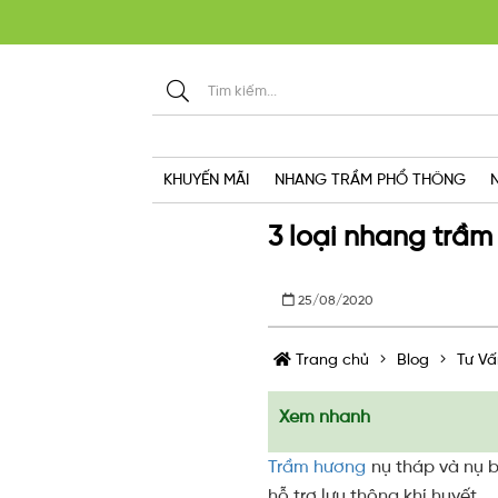
KHU
KHUYẾN MÃI
NHANG TRẦM PHỔ THÔNG
3 loại nhang trầm
25/08/2020
Trang chủ
Blog
Tư Vấ
Xem nhanh
Trầm hương
nụ tháp và nụ b
hỗ trợ lưu thông khí huyết...