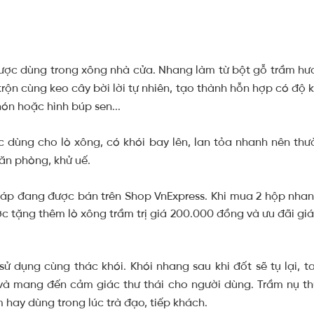
được dùng trong xông nhà cửa. Nhang làm từ bột gỗ trầm hư
trộn cùng keo cây bời lời tự nhiên, tạo thành hỗn hợp có độ 
nón hoặc hình búp sen...
 dùng cho lò xông, có khói bay lên, lan tỏa nhanh nên th
văn phòng, khử uế.
ử dụng cùng thác khói. Khói nhang sau khi đốt sẽ tụ lại, 
và mang đến cảm giác thư thái cho người dùng. Trầm nụ t
âm hay dùng trong lúc trà đạo, tiếp khách.