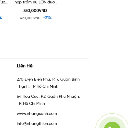
được
hộp nụ lớn + 1 hộp nụ
hộp nhang trầm + 1
xông
nhỏ tặng 1 lư gốm xông
hộp nụ trầm tặng 1 lư
trầm
gốm 90k
330,000VND
330,000VND
16
%
-21%
-21%
420,000VND
420,000VND
Liên Hệ:
270 Điện Biên Phủ, P.17, Quận Bình
Thạnh, TP Hồ Chí Minh
64 Hoa Cúc, P.7, Quận Phú Nhuận,
TP. Hồ Chí Minh
www.nhangxanh.com
info@nhangthien.com