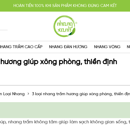
HOÀN TIỀN 100% KHI SẢN PHẨM KHÔNG ĐÚNG CAM KẾT
YẾN MÃI MUA 2 TẶNG 1, MIỄN PHÍ GIAO HÀNG SG VỚI HÓA ĐƠN TRÊN 
GIAO HÀNG CẤP TỐC TRONG NGÀY
NHANG TRẦM CAO CẤP
NHANG ĐÀN HƯƠNG
NHANG VÒNG
N
 hương giúp xông phòng, thiền định
n Loại Nhang
3 loại nhang trầm hương giúp xông phòng, thiền đị
úp, nhang trầm không tăm giúp làm sạch không gian sống, t