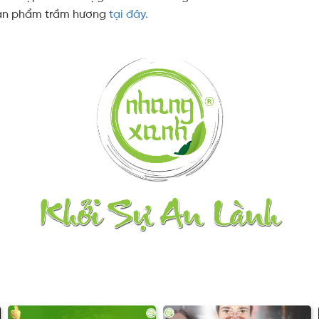
sản phẩm trầm hương
tại đây.