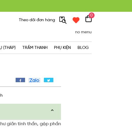
0
300K
Theo dõi đơn hàng
no menu
Ụ (THÁP)
TRẦM THANH
PHỤ KIỆN
BLOG
nh
hư giãn tinh thần, góp phần