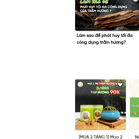
g
Làm sao để phát huy tối đa
Dâng Hương: Phần lễ quan
công dụng trầm hương?
trọng nhất trong ngày giỗ tổ
10/3
ng Nhỏ
[MUA 2 TẶNG 1] Mua 2
Nụ Trầm Hương Lớn