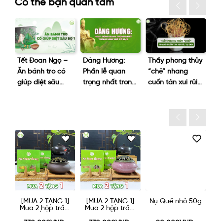
Có thể bạn quan tâm
Tết Đoan Ngọ –
Dâng Hương:
Thầy phong thủy
Là
Ăn bánh tro có
Phần lễ quan
“chê” nhang
hu
giúp diệt sâu
trọng nhất trong
cuốn tàn xui rủi,
d
bọ?
ngày giỗ tổ 10/3
tại sao?
h
]
[MUA 2 TẶNG 1]
[MUA 2 TẶNG 1]
Nụ Quế nhỏ 50g
N
ớn
Mua 2 hộp trầm
Mua 2 hộp trầm
ỏ
nụ LỚN được
nụ NHỎ được