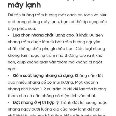
máy lạnh
Để tận hưởng trầm hương một cách an toàn và hiệu
quả trong phòng máy lạnh, bạn có thể áp dụng các
biện pháp sau:
Lựa chọn nhang chất lượng cao, ít khói
: Ưu tiên
nhang trầm được làm từ bột trầm hương nguyên
chất, không chứa phụ gia hóa học. Các loại nhang
không tăm hoặc nụ trầm nhỏ thường tạo ra ít khói
hơn, giúp không gian vẫn thơm mà không bị ngột
ngạt.
Kiểm soát lượng nhang sử dụng
: Không cần đốt
quá nhiều nhang để có mùi hương. Một khoanh
nhang nhỏ hoặc 1-2 nụ trầm là đủ để lan tỏa hương
thơm cho cả căn phòng có diện tích vừa phải.
Đặt nhang ở vị trí hợp lý
: Tránh đặt lư hương hoặc
nhang ngay dưới luồng gió của máy lạnh để hạn
chế khói bị hút vào hệ thống. Nên đặt ở góc phòng