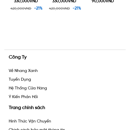
m
tặng một lư gốm
tặng một lư gốm
330,000VND
330,000VND
90,000VND
xông trầm 90k
xông trầm 90k
1%
-21%
-21%
420,000VND
420,000VND
Công Ty
Về Nhang Xanh
Tuyển Dụng
Hệ Thống Cửa Hàng
Ý Kiến Phản Hồi
Trang chính sách
Hình Thức Vận Chuyển
Chính sách bảo mật thông tin