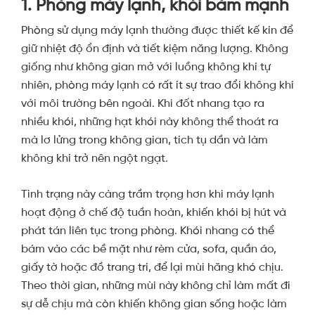
1. Phòng máy lạnh, khói bám mạnh
Phòng sử dụng máy lạnh thường được thiết kế kín để
giữ nhiệt độ ổn định và tiết kiệm năng lượng. Không
giống như không gian mở với luồng không khí tự
nhiên, phòng máy lạnh có rất ít sự trao đổi không khí
với môi trường bên ngoài. Khi đốt nhang tạo ra
nhiều khói, những hạt khói này không thể thoát ra
mà lơ lửng trong không gian, tích tụ dần và làm
không khí trở nên ngột ngạt.
Tình trạng này càng trầm trọng hơn khi máy lạnh
hoạt động ở chế độ tuần hoàn, khiến khói bị hút và
phát tán liên tục trong phòng. Khói nhang có thể
bám vào các bề mặt như rèm cửa, sofa, quần áo,
giấy tờ hoặc đồ trang trí, để lại mùi hăng khó chịu.
Theo thời gian, những mùi này không chỉ làm mất đi
sự dễ chịu mà còn khiến không gian sống hoặc làm