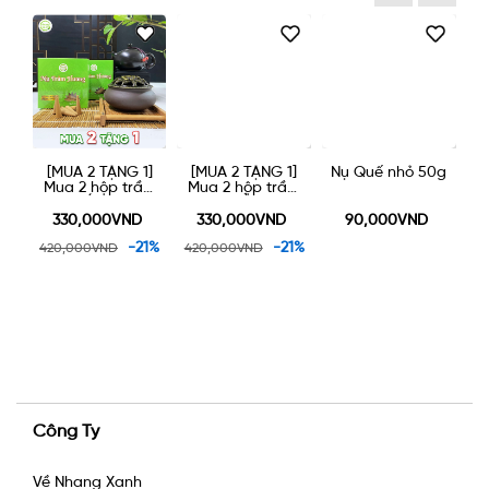
]
[MUA 2 TẶNG 1]
[MUA 2 TẶNG 1]
Nụ Quế nhỏ 50g
N
ớn
Mua 2 hộp trầm
Mua 2 hộp trầm
ỏ
nụ LỚN được
nụ NHỎ được
m
tặng một lư gốm
tặng một lư gốm
330,000VND
330,000VND
90,000VND
xông trầm 90k
xông trầm 90k
1%
-21%
-21%
420,000VND
420,000VND
Công Ty
Về Nhang Xanh