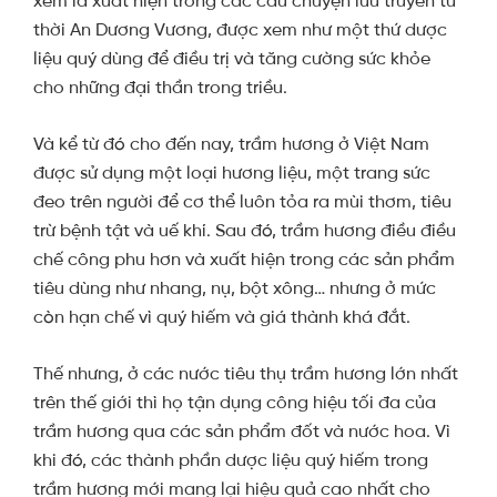
xem là xuất hiện trong các câu chuyện lưu truyền từ
thời An Dương Vương, được xem như một thứ dược
liệu quý dùng để điều trị và tăng cường sức khỏe
cho những đại thần trong triều.
Và kể từ đó cho đến nay, trầm hương ở Việt Nam
được sử dụng một loại hương liệu, một trang sức
đeo trên người để cơ thể luôn tỏa ra mùi thơm, tiêu
trừ bệnh tật và uế khí. Sau đó, trầm hương điều điều
chế công phu hơn và xuất hiện trong các sản phẩm
tiêu dùng như nhang, nụ, bột xông… nhưng ở mức
còn hạn chế vì quý hiếm và giá thành khá đắt.
Thế nhưng, ở các nước tiêu thụ trầm hương lớn nhất
trên thế giới thì họ tận dụng công hiệu tối đa của
trầm hương qua các sản phẩm đốt và nước hoa. Vì
khi đó, các thành phần dược liệu quý hiếm trong
trầm hương mới mang lại hiệu quả cao nhất cho