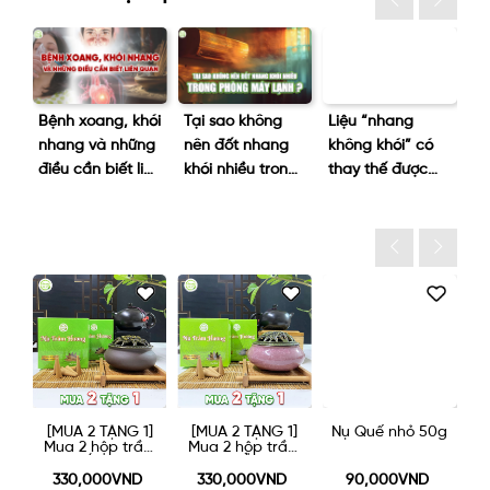
Bệnh xoang, khói
Tại sao không
Liệu “nhang
Thầy
nhang và những
nên đốt nhang
không khói” có
“chê
điều cần biết liên
khói nhiều trong
thay thế được
cuốn 
quan
phòng máy
nhang truyền
tại s
lạnh?
thống không?
 2 TẶNG 1]
[MUA 2 TẶNG 1]
Nụ Quế nhỏ 50g
Nụ Trầm Hươ
2 hộp trầm
Mua 2 hộp trầm
Lớn 50g
LỚN được
nụ NHỎ được
một lư gốm
tặng một lư gốm
,000VND
330,000VND
90,000VND
165,000VN