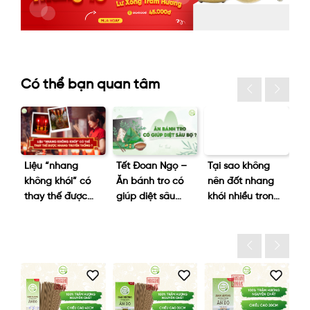
Có thể bạn quan tâm
át
Liệu “nhang
Tết Đoan Ngọ –
Tại sao không
D
g
không khói” có
Ăn bánh tro có
nên đốt nhang
Ph
thay thế được
giúp diệt sâu
khói nhiều trong
tr
nhang truyền
bọ?
phòng máy
ng
thống không?
lạnh?