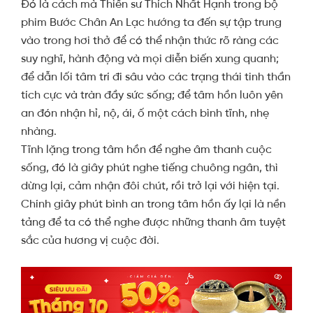
Đó là cách mà Thiền sư Thích Nhất Hạnh trong bộ
phim Bước Chân An Lạc hướng ta đến sự tập trung
vào trong hơi thở để có thể nhận thức rõ ràng các
suy nghĩ, hành động và mọi diễn biến xung quanh;
để dẫn lối tâm trí đi sâu vào các trạng thái tinh thần
tích cực và tràn đầy sức sống; để tâm hồn luôn yên
an đón nhận hỉ, nộ, ái, ố một cách bình tĩnh, nhẹ
nhàng.
Tĩnh lặng trong tâm hồn để nghe âm thanh cuộc
sống, đó là giây phút nghe tiếng chuông ngân, thì
dừng lại, cảm nhận đôi chút, rồi trở lại với hiện tại.
Chính giây phút bình an trong tâm hồn ấy lại là nền
tảng để ta có thể nghe được những thanh âm tuyệt
sắc của hương vị cuộc đời.