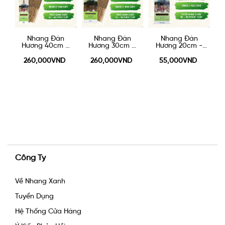
Nhang Đàn
Nhang Đàn
Nhang Đàn
-
Hương 40cm –
Hương 30cm –
Hương 20cm -
500g
500g
100g
260,000VND
260,000VND
55,000VND
Công Ty
Về Nhang Xanh
Tuyển Dụng
Hệ Thống Cửa Hàng