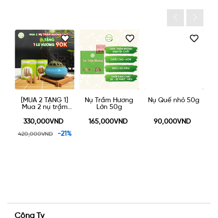
lạ
ng
[MUA 2 TẶNG 1]
Nụ Trầm Hương
Nụ Quế nhỏ 50g
[
Mua 2 nụ trầm
Lớn 50g
M
hương nhỏ TẶNG
1 lư gốm xông
t
330,000VND
165,000VND
90,000VND
trầm
-21%
420,000VND
4
Công Ty