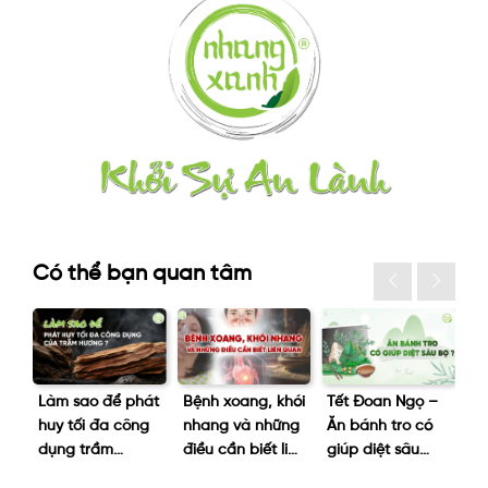
Có thể bạn quan tâm
Làm sao để phát
Bệnh xoang, khói
Tết Đoan Ngọ –
Tạ
huy tối đa công
nhang và những
Ăn bánh tro có
nê
ng
dụng trầm
điều cần biết liên
giúp diệt sâu
kh
/3
hương?
quan
bọ?
p