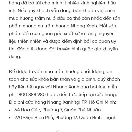
hàng đã bỏ túi cho mình ít nhiều kinh nghiệm hữu
ích. Nếu quý khách vẫn đang băn khoăn việc nên
mua hương trầm nụ ở đâu có thể cân nhắc đến sản
phẩm nhang nụ trầm hương Nhang Xanh. Mỗi sản
phẩm đều có nguồn gốc xuất xứ rõ ràng, nguyên
liệu thiên nhiên và được kiểm định bởi cơ quan uy
tín, đặc biệt được đài truyền hình quốc gia khuyên
dùng.
Để được tư vấn mua trầm hương chất lượng, an
toàn cho sức khỏe bản thân và gia đình, quý khách
hãy liên hệ ngay với Nhang Xanh qua hotline miễn
phí 1800 888 980 hoặc đến trực tiếp tại cửa hàng.
Địa chỉ cửa hàng Nhang Xanh tại TP. Hồ Chí Minh:
64 Hoa Cúc, Phường 7, Quận Phú Nhuận
270 Điện Biên Phủ, Phường 17, Quận Bình Thạnh