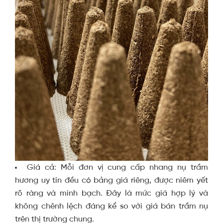
Giá cả: Mỗi đơn vị cung cấp nhang nụ trầm
hương uy tín đều có bảng giá riêng, được niêm yết
rõ ràng và minh bạch. Đây là mức giá hợp lý và
không chênh lệch đáng kể so với giá bán trầm nụ
trên thị trường chung.