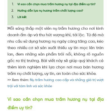
Vì sao cần chọn mua trầm hương nụ tại địa điểm uy tín?
Hướng dẫn lựa nụ hương trầm chất lượng cao?
Lời kết
Mỗi sáng thắp một viên nụ trầm hương cho nơi kinh
doanh ấm áp và thu hút vượng khí, tài lộc. Từ đó mà
nhu cầu sử dụng hương nụ ngày càng tăng cao, kéo
theo nhiều cơ sở sản xuất thiếu uy tín mọc lên tràn
lan, đem những sản phẩm trôi nổi, không rõ nguồn
gốc ra thị trường. Bài viết này sẽ giúp quý khách có
thêm kinh nghiệm khi lựa chọn nơi mua bán hương
trầm nụ chất lượng, uy tín, an toàn cho sức khỏe.
>> Xem thêm:
Nụ trầm hương cao cấp và những giá trị vượt
trội với tâm linh và sức khỏe
Vì sao cần chọn mua trầm hương nụ tại địa
điểm uy tín?