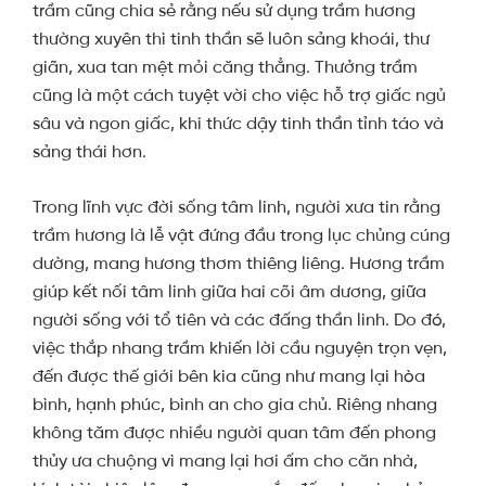
trầm cũng chia sẻ rằng nếu sử dụng trầm hương
thường xuyên thì tinh thần sẽ luôn sảng khoái, thư
giãn, xua tan mệt mỏi căng thẳng. Thưởng trầm
cũng là một cách tuyệt vời cho việc hỗ trợ giấc ngủ
sâu và ngon giấc, khi thức dậy tinh thần tỉnh táo và
sảng thái hơn.
Trong lĩnh vực đời sống tâm linh, người xưa tin rằng
trầm hương là lễ vật đứng đầu trong lục chủng cúng
dường, mang hương thơm thiêng liêng. Hương trầm
giúp kết nối tâm linh giữa hai cõi âm dương, giữa
người sống với tổ tiên và các đấng thần linh. Do đó,
việc thắp nhang trầm khiến lời cầu nguyện trọn vẹn,
đến được thế giới bên kia cũng như mang lại hòa
bình, hạnh phúc, bình an cho gia chủ. Riêng nhang
không tăm được nhiều người quan tâm đến phong
thủy ưa chuộng vì mang lại hơi ấm cho căn nhà,