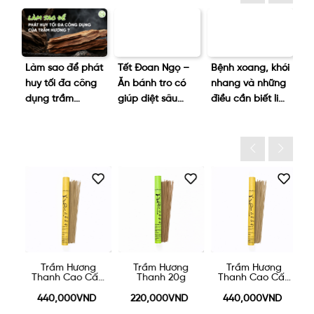
Làm sao để phát
Tết Đoan Ngọ –
Bệnh xoang, khói
Tạ
huy tối đa công
Ăn bánh tro có
nhang và những
n
dụng trầm
giúp diệt sâu
điều cần biết liên
kh
hương?
bọ?
quan
p
lạ
Trầm Hương
Trầm Hương
Trầm Hương
Thanh Cao Cấp
Thanh 20g
Thanh Cao Cấp
20g
20g
440,000VND
220,000VND
440,000VND