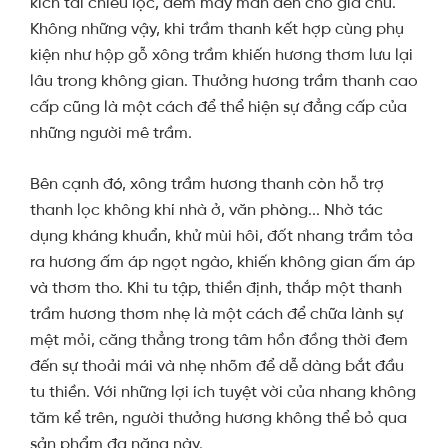
kích tài chiêu lộc, đem may mắn đến cho gia chủ.
Không những vậy, khi trầm thanh kết hợp cùng phụ
kiện như hộp gỗ xông trầm khiến hương thơm lưu lại
lâu trong không gian. Thưởng hương trầm thanh cao
cấp cũng là một cách để thể hiện sự đẳng cấp của
những người mê trầm.
Bên cạnh đó, xông trầm hương thanh còn hỗ trợ
thanh lọc không khí nhà ở, văn phòng... Nhờ tác
dụng kháng khuẩn, khử mùi hôi, đốt nhang trầm tỏa
ra hương ấm áp ngọt ngào, khiến không gian ấm áp
và thơm tho.
Khi tu tập, thiền định, thắp một thanh
trầm hương thơm nhẹ là một cách
để chữa lành sự
mệt mỏi, căng thẳng trong tâm hồn đồng thời đem
đến sự thoải mái và nhẹ nhõm để dễ dàng bắt đầu
tu thiền.
Với những lợi ích tuyệt vời của nhang không
tăm kể trên, người thưởng hương không thể bỏ qua
sản phẩm đa năng này.