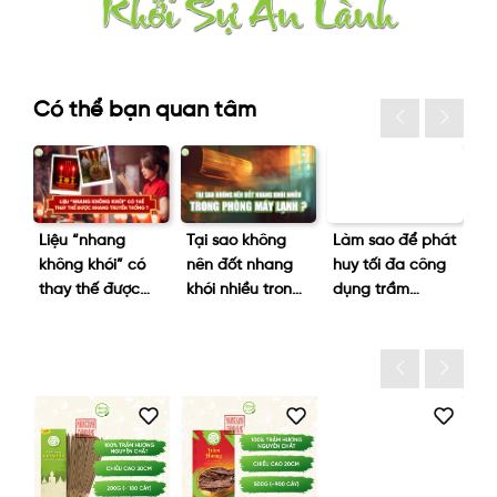
Có thể bạn quan tâm
Liệu “nhang
Tại sao không
Làm sao để phát
Bệ
không khói” có
nên đốt nhang
huy tối đa công
n
ng
thay thế được
khói nhiều trong
dụng trầm
đi
/3
nhang truyền
phòng máy
hương?
q
thống không?
lạnh?