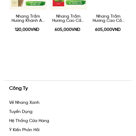
Nhang Trầm
Nhang Trầm
Nhang Trầm
ấp
Hương Khánh An
Hương Cao Cấp
Hương Cao Cấp
H
30cm 200g
20cm 500g
30cm - 500g
120,000VND
605,000VND
605,000VND
Công Ty
Về Nhang Xanh
Tuyển Dụng
Hệ Thống Cửa Hàng
Ý Kiến Phản Hồi