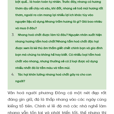
bột quế… là hoàn toàn tự nhiên. Trước đây, nhang có hương
thơm dịu dễ chịu và sâu, khi đốt, nhang sẽ toả mùi hương rất
thơm, ngoài ra còn mang lại nhiều lợi ích khác tùy vào
nguyên liệu sử dụng.Nhang trầm hương là gì? Giá bao nhiêu
và mua ở đâu?
Nhang hoá chất được làm từ đâu? Nguyên nhân xuất hiện
nhang hương tẩm hoá chất?Nhang tẩm hoá chất độc hại
được xem là kẻ thù âm thầm giết chết chính bạn và gia đình
bạn mà chúng ta không hề hay biết. Có nhiều loại tẩm hoá
chất vào nhang, nhưng thường sẽ có 2 loại được sử dụng
nhiều nhất đó là tẩm màu và tẩm mùi.
Tác hại khôn lường nhang hoá chất gây ra cho con
người?
Văn hoá người phương Đông có một nét đẹp rất
đáng gìn giữ, đó là thắp nhang vào các ngày cúng
kiếng tổ tiên. Chính vì lẽ đó mà các nhà nghề làm
nhang vẫn tồn tại và phát triển tốt, thế nhưng thị