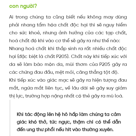
con người?
Ai trong chúng ta cũng biết nếu không may dùng
phải nhang tẩm hóa chất độc hại thì sẽ nguy hiểm
cho sức khoẻ, nhưng ảnh hưởng của các tạp chất,
hoá chất đó khi vào cơ thể sẽ gây ra như thế nào:
Nhang hoá chất khi thắp sinh ra rất nhiều chất độc
hại (đặc biệt là chất P205). Chất này khi tiếp xúc với
da sẽ làm bào mòn da, mùi thơm của P205 gây ra
các chứng đau đầu, mệt mỏi, căng thẳng tột độ.
Khi tiếp xúc vào giác mạc sẽ gây ra hiện tượng đau
mắt, ngứa mắt liên tục, về lâu dài sẽ gây suy giảm
thị lực, trường hợp nặng nhất có thẻ gây ra mù loà.
Khi tác động lên hệ hô hấp làm chúng ta cảm
giác khó thở, tức ngực, thậm chí có thể dẫn
đến ung thư phổi nếu hít vào thường xuyên.