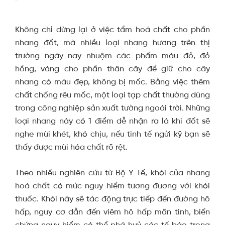
Không chỉ dừng lại ở việc tẩm hoá chất cho phần
nhang đốt, mà nhiều loại nhang hương trên thị
trường ngày nay nhuộm các phẩm màu đỏ, đỏ
hồng, vàng cho phần thân cây để giữ cho cây
nhang có màu đẹp, không bị mốc. Bằng việc thêm
chất chống rêu mốc, một loại tạp chất thường dùng
trong công nghiệp sản xuất tường ngoài trời. Những
loại nhang này có 1 điểm dễ nhận ra là khi đốt sẽ
nghe mùi khét, khó chịu, nếu tinh tế ngửi kỹ bạn sẽ
thấy được mùi hóa chất rõ rệt.
Theo nhiều nghiên cứu từ Bộ Y Tế, khói của nhang
hoá chất có mức nguy hiểm tương đương với khói
thuốc. Khói này sẽ tác động trực tiếp đến đường hô
hấp, nguy cơ dẫn đến viêm hô hấp mãn tính, biến
chứng nguy hiểm có thể phá huỷ các tế bào trong