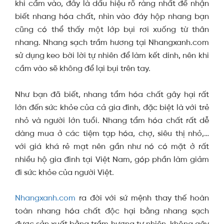
khi cầm vào, đây là dấu hiệu rõ ràng nhất để nhận
biết nhang hóa chất, nhìn vào đáy hộp nhang bạn
cũng có thể thấy một lớp bụi rơi xuống từ thân
nhang. Nhang sạch trầm hương tại Nhangxanh.com
sử dụng keo bời lời tự nhiên để làm kết dính, nên khi
cầm vào sẽ không để lại bụi trên tay.
Như bạn đã biết, nhang tẩm hóa chất gây hại rất
lớn đến sức khỏe của cả gia đình, đặc biệt là với trẻ
nhỏ và người lớn tuổi. Nhang tẩm hóa chất rất dễ
dàng mua ở các tiệm tạp hóa, chợ, siêu thị nhỏ,…
với giá khá rẻ mạt nên gần như nó có mặt ở rất
nhiều hộ gia đình tại Việt Nam, góp phần làm giảm
đi sức khỏe của người Việt.
Nhangxanh.com
ra đời với sứ mệnh thay thế hoàn
toàn nhang hóa chất độc hại bằng nhang sạch
được sản xuất bằng trầm hương tự nhiên, không gây