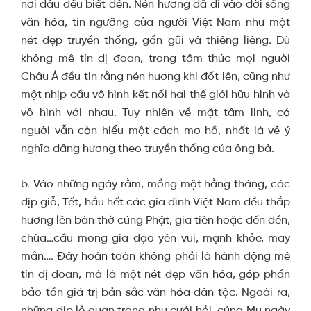
nơi đâu đều biết đến. Nén hương đã đi vào đời sống
văn hóa, tín ngưỡng của người Việt Nam như một
nét đẹp truyền thống, gần gũi và thiêng liêng. Dù
không mê tín dị đoan, trong tâm thức mọi người
Châu Á đều tin rằng nén hương khi đốt lên, cũng như
một nhịp cầu vô hình kết nối hai thế giới hữu hình và
vô hình với nhau. Tuy nhiên về mặt tâm linh, có
người vẫn còn hiểu một cách mơ hồ, nhất là về ý
nghĩa dâng hương theo truyền thống của ông bà.
b. Vào những ngày rằm, mồng một hằng tháng, các
dịp giỗ, Tết, hầu hết các gia đình Việt Nam đều thắp
hương lên bàn thờ cúng Phật, gia tiên hoặc đến đền,
chùa…cầu mong gia đạo yên vui, mạnh khỏe, may
mắn…. Đây hoàn toàn không phải là hành động mê
tín dị đoan, mà là một nét đẹp văn hóa, góp phần
bảo tồn giá trị bản sắc văn hóa dân tộc. Ngoài ra,
những dịp lễ quan trọng như cưới hỏi, cúng Mụ ngày