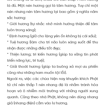
là đủ. Một nén hương gọi là tâm hương. Tuy chỉ một
nén nhưng nén tâm hương lại bao gồm ý nghĩa năm
sắc hương:
* Giới hương (tự nhắc nhở mình hướng thiện để tâm
luôn trong sáng);
* Định hương (giữ cho lòng yên ổn không bị cái xấu);
* Tuệ hương (làm cho trí não luôn sáng suốt để thu
nhận được những điều tốt đẹp;
* Thiện lương; tri kiến hương (giúp ta vững tin phát
triển năng lực, trí tuệ);
* Giải thoát hương (giúp ta buông xả mọi ưu phiền
cũng như những ham muốn tội lỗi).
Ngoài ra, việc các chùa hiện nay khuyến khích Phật
tử chỉ nên thắp 1 nén nhang đó là nhằm tránh hỏa
hoạn và ô nhiễm môi trường với những người xung
quanh. Cũng theo nhà Phật, không nên dùng nhang
giả (nhang điện) cắm vào lư hương.