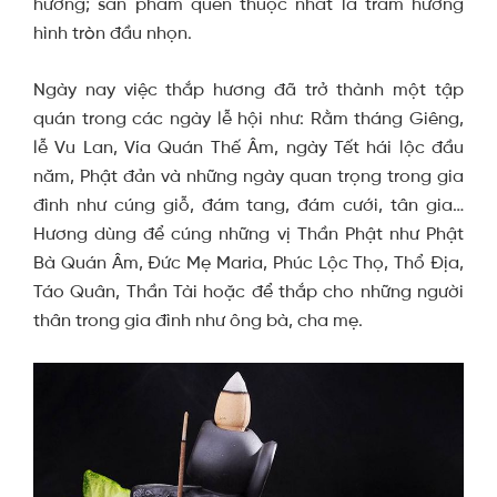
hương; sản phẩm quen thuộc nhất là trầm hương
hình tròn đầu nhọn.
Ngày nay việc thắp hương đã trở thành một tập
quán trong các ngày lễ hội như: Rằm tháng Giêng,
lễ Vu Lan, Vía Quán Thế Âm, ngày Tết hái lộc đầu
năm, Phật đản và những ngày quan trọng trong gia
đình như cúng giỗ, đám tang, đám cưới, tân gia…
Hương dùng để cúng những vị Thần Phật như Phật
Bà Quán Âm, Đức Mẹ Maria, Phúc Lộc Thọ, Thổ Địa,
Táo Quân, Thần Tài hoặc để thắp cho những người
thân trong gia đình như ông bà, cha mẹ.