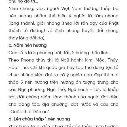
phù hộ độ trì…
Nhìn chung, việc người Việt Nam thường thắp ba
nén hương nhằm thể hiện ý nghĩa là tâm nhang
(lòng thành), giới nhang (theo lời răn dạy của Phật
thánh tổ đường) và định nhang (tuyệt đối không
thay lòng đổi dạ).
c. Năm nén hương
Con số 5 là 5 phương trời đất, 5 hướng thần linh.
Theo Phong thủy thì là Ngũ hành: Kim, Mộc, Thủy,
Hỏa, Thổ. Chỉ khi quốc gia hay tập thể dòng tộc tổ
chức những việc đại sự có ý nghĩa cao đẹp thì mới
thắp 5 nén hương trên hương án tượng trưng cho
cầu Ngũ phương, Ngũ Thổ, Ngũ hành – tức là khắp
trời đất chứng giám lòng thành của người đại diện
cho dòng tộc, địa phương, đất nước và cầu cho
“Quốc thái Dân an”.
d. Lên chùa thắp 1 nén hương
Khi chúng ta đi đền, chùa chỉ cần thắp 1 nén hương