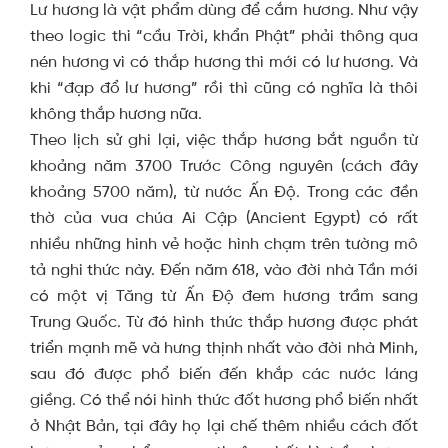
Lư hương là vật phẩm dùng để cắm hương. Như vậy
theo logic thì “cầu Trời, khẩn Phật” phải thông qua
nén hương vì có thắp hương thì mới có lư hương. Và
khi “đạp đổ lư hương” rồi thì cũng có nghĩa là thôi
không thắp hương nữa.
Theo lịch sử ghi lại, việc thắp hương bắt nguồn từ
khoảng năm 3700 Trước Công nguyên (cách đây
khoảng 5700 năm), từ nước Ấn Độ. Trong các đền
thờ của vua chúa Ai Cập (Ancient Egypt) có rất
nhiều những hình vẻ hoặc hình chạm trên tường mô
tả nghi thức này. Đến năm 618, vào đời nhà Tần mới
có một vị Tăng từ Ấn Độ đem hương trầm sang
Trung Quốc. Từ đó hình thức thắp hương được phát
triển mạnh mẽ và hưng thịnh nhất vào đời nhà Minh,
sau đó được phổ biến đến khắp các nước láng
giềng. Có thể nói hình thức đốt hương phổ biến nhất
ở Nhật Bản, tại đây họ lại chế thêm nhiều cách đốt