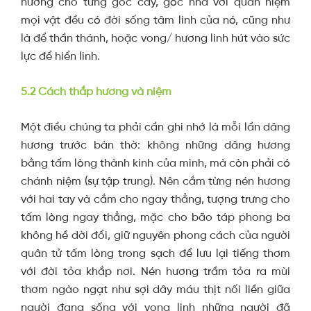
hương cho từng gốc cây, góc nhà với quan niệm
mọi vật đều có đời sống tâm linh của nó, cũng như
là để thần thánh, hoặc vong/ hương linh hút vào sức
lực để hiển linh.
5.2 Cách thắp hương và niệm
Một điều chúng ta phải cần ghi nhớ là mỗi lần dâng
hương trước bàn thờ: không những dâng hương
bằng tấm lòng thành kính của mình, mà còn phải có
chánh niệm (sự tập trung). Nên cắm từng nén hương
với hai tay và cắm cho ngay thẳng, tượng trưng cho
tấm lòng ngay thẳng, mặc cho bão táp phong ba
không hề dời đổi, giữ nguyên phong cách của người
quân tử tấm lòng trong sạch để lưu lại tiếng thơm
với đời tỏa khắp nơi. Nén hương trầm tỏa ra mùi
thơm ngào ngạt như sợi dây máu thịt nối liền giữa
người đang sống với vong linh những người đã