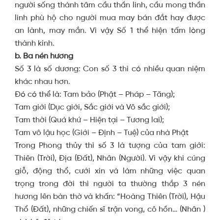
người sống thành tâm cầu thần linh, cầu mong thần
linh phù hộ cho người mua may bán đắt hay được
an lành, may mắn. Vì vậy Số 1 thể hiện tấm lòng
thành kính.
b. Ba nén hương
Số 3 là số dương: Con số 3 thì có nhiều quan niệm
khác nhau hơn.
Đó có thể là: Tam bảo (Phật – Pháp – Tăng);
Tam giới (Dục giới, Sắc giới và Vô sắc giới);
Tam thời (Quá khứ – Hiện tại – Tương lai);
Tam vô lậu học (Giới – Định – Tuệ) của nhà Phật
Trong Phong thủy thì số 3 là tượng của tam giới:
Thiên (Trời), Địa (Đất), Nhân (Người). Vì vậy khi cúng
giỗ, động thổ, cưới xin và làm những việc quan
trọng trong đời thì người ta thường thắp 3 nén
hương lên bàn thờ và khấn: “Hoàng Thiên (Trời), Hậu
Thổ (Đất), những chiến sĩ trận vong, cô hồn… (Nhân )