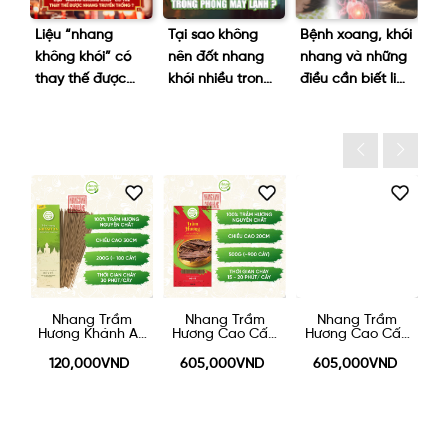
Tại sao không
Bệnh xoang, khói
Dâng Hương:
L
ó
nên đốt nhang
nhang và những
Phần lễ quan
h
khói nhiều trong
điều cần biết liên
trọng nhất trong
d
phòng máy
quan
ngày giỗ tổ 10/3
h
lạnh?
m
Nhang Trầm
Nhang Trầm
Nhang Trầm
An
Hương Cao Cấp
Hương Cao Cấp
Hương Cao Cấp
H
20cm 500g
30cm - 500g
40cm - 500g
605,000VND
605,000VND
605,000VND