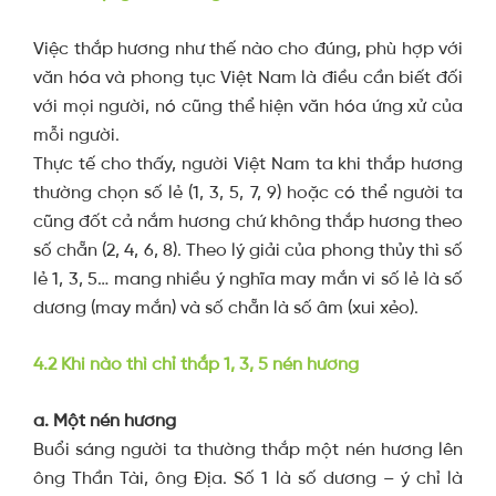
Việc thắp hương như thế nào cho đúng, phù hợp với
văn hóa và phong tục Việt Nam là điều cần biết đối
với mọi người, nó cũng thể hiện văn hóa ứng xử của
mỗi người.
Thực tế cho thấy, người Việt Nam ta khi thắp hương
thường chọn số lẻ (1, 3, 5, 7, 9) hoặc có thể người ta
cũng đốt cả nắm hương chứ không thắp hương theo
số chẵn (2, 4, 6, 8). Theo lý giải của phong thủy thì số
lẻ 1, 3, 5… mang nhiều ý nghĩa may mắn vi số lẻ là số
dương (may mắn) và số chẵn là số âm (xui xẻo).
4.2 Khi nào thì chỉ thắp 1, 3, 5 nén hương
a. Một nén hương
Buổi sáng người ta thường thắp một nén hương lên
ông Thần Tài, ông Địa. Số 1 là số dương – ý chỉ là