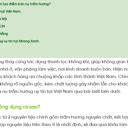
ọn lựa điểm bán nụ trầm hương?
tại Việt Nam
 Nội
HCM
 Nẵng
g uy tín tại Nhang Xanh
ong thủy cùng tác dụng thanh lọc không khí, giúp không gian
nhà ở, văn phòng làm việc, nơi kinh doanh buôn bán. Hiện n
 khách hàng ưa chuộng khắp các tỉnh thành Việt Nam. Chính 
 không rõ nguồn gốc, kém chất lượng gây nhầm lẫn cho khác
 nụ trầm hương uy tín tại Việt Nam qua bài biết bên dưới.
công dụng ra sao?
 từ 2 nguyên liệu chính gồm trầm hương nguyên chất, kết hợp 
ợp nguyên liệu trên theo tỉ lệ nhất định, sẽ đưa qua khâu l