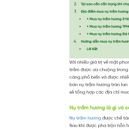
Tại sao cần cẩn trọng khi ch
Địa điểm mua nụ trầm hương 
+ Mua nụ trầm hương ở Hà
+ Mua nụ trầm hương TP
+ Mua nụ trầm hương Đà
Hướng dẫn mua nụ trầm hươn
Lời Kết
Với nhiều giá trị về mặt ph
trầm được ưa chuộng trong 
càng phổ biến và được nhiều
bán nụ trầm hương tràn lan
sẽ tổng hợp các địa chỉ mua
Nụ trầm hương là gì và 
Nụ trầm hương
được chế tác
Sau khi được pha trộn hỗn h