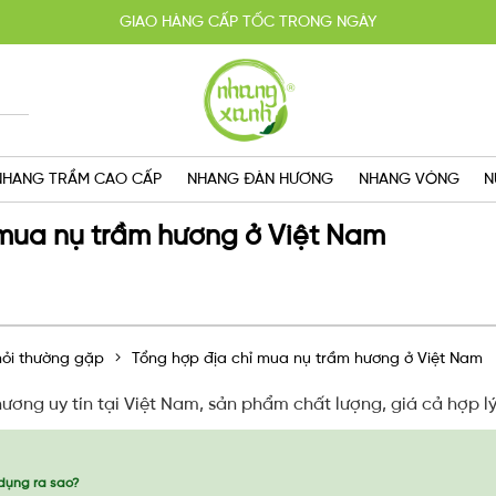
HOÀN TIỀN 100% KHI SẢN PHẨM KHÔNG ĐÚNG CAM KẾT
YẾN MÃI MUA 2 TẶNG 1, MIỄN PHÍ GIAO HÀNG SG VỚI HÓA ĐƠN TRÊN 
GIAO HÀNG CẤP TỐC TRONG NGÀY
NHANG TRẦM CAO CẤP
NHANG ĐÀN HƯƠNG
NHANG VÒNG
N
 mua nụ trầm hương ở Việt Nam
ỏi thường gặp
Tổng hợp địa chỉ mua nụ trầm hương ở Việt Nam
ương uy tín tại Việt Nam, sản phẩm chất lượng, giá cả hợp l
dụng ra sao?