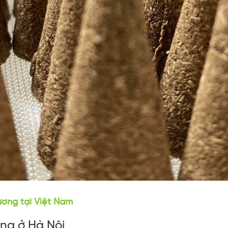
ơng tại Việt Nam
ng ở Hà Nội