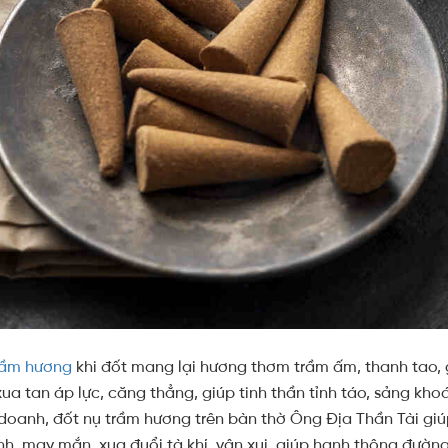
rầm hương
khi đốt mang lại hương thơm trầm ấm, thanh tao, 
xua tan áp lực, căng thẳng, giúp tinh thần tỉnh táo, sảng kho
 doanh, đốt nụ trầm hương trên bàn thờ Ông Địa Thần Tài giúp
nh, may mắn, xua đuổi tà khí, vận xui, giúp hanh thông đườ