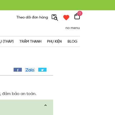
0
300K
Theo dõi đơn hàng
no menu
Ụ (THÁP)
TRẦM THANH
PHỤ KIỆN
BLOG
ý, đảm bảo an toàn.