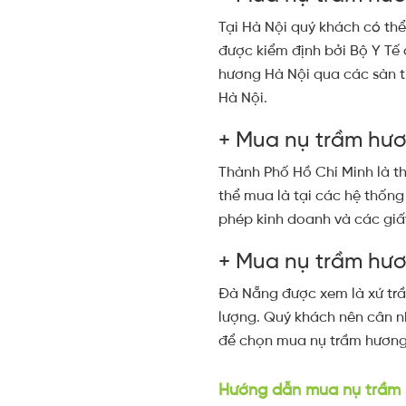
Tại Hà Nội quý khách có thể
được kiểm định bởi Bộ Y Tế
hương Hà Nội qua các sàn t
Hà Nội.
+ Mua nụ trầm hư
Thành Phố Hồ Chí Minh là th
thể mua là tại các hệ thống
phép kinh doanh và các giấ
+ Mua nụ trầm hư
Đà Nẵng được xem là xứ trầ
lượng. Quý khách nên cân n
để chọn mua nụ trầm hương
Hướng dẫn mua nụ trầm h