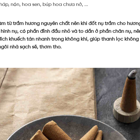
háp, nón, hoa sen, búp hoa chưa nở, ...
àm từ trầm hương nguyên chất nên khi đốt nụ trầm cho hươn
ế hình nụ, có phần đỉnh đầu nhỏ và to dần ở phần chân nụ, nên
ích khuếch tán nhanh trong không khí, giúp thanh lọc không 
ngôi nhà sạch sẽ, thơm tho.