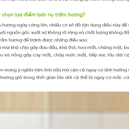
hi chọn lựa điểm bán nụ trầm hương?
 hương ngày càng lớn, nhiều cơ sở đã tận dụng điều này để 
với nguồn gốc xuất xứ không rõ ràng và chất lượng không đ
trầm hương để tránh được những điều sau:
ra mùi khó chịu gây đau đầu, khó thở, hoa mắt, chóng mặt, b
ều và nồng gây cay mắt, chảy nước mắt, tiếp xúc lâu dài có
n mang ý nghĩa tâm linh nữa mà còn có nguy cơ ảnh hưởng đ
m hương giả trong thời gian lâu dài có thể là nguy cơ mắc 