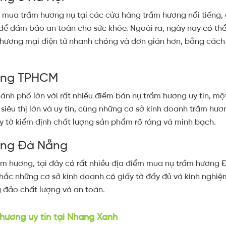
 mua trầm hương nụ tại các cửa hàng trầm hương nổi tiếng, c
 để đảm bảo an toàn cho sức khỏe. Ngoài ra, ngày nay có th
hương mại điện tử nhanh chóng và đơn giản hơn, bằng cách 
ơng TPHCM
ành phố lớn với rất nhiều điểm bán nụ trầm hương uy tín, mộ
 siêu thị lớn và uy tín, cùng những cơ sở kinh doanh trầm hươ
y tờ kiểm định chất lượng sản phẩm rõ ràng và minh bạch.
ơng Đà Nẵng
m hương, tại đây có rất nhiều địa điểm mua nụ trầm hương Đ
hắc những cơ sở kinh doanh có giấy tờ đầy đủ và kinh nghi
 đảo chất lượng và an toàn.
ương uy tín tại Nhang Xanh