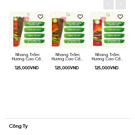
áy
Nhang Trầm
Nhang Trầm
Nhang Trầm
N
0g
Hương Cao Cấp
Hương Cao Cấp
Hương Cao Cấp
40cm - 100g
30cm - 100g
20cm 100g
125,000VND
125,000VND
125,000VND
Công Ty