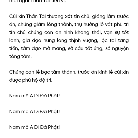
mời ngài Thần Tài tiền vị.
Cúi xin Thần Tài thương xót tín chủ, giáng lâm trước
án, chứng giám lòng thành, thụ hưởng lễ vật phù trì
tín chủ chúng con an ninh khang thái, vạn sự tốt
lành, gia đạo hưng long thịnh vượng, lộc tài tăng
tiến, tâm đạo mở mang, sở cầu tất ứng, sở nguyện
tòng tâm.
Chúng con lễ bạc tâm thành, trước án kính lễ cúi xin
được phù hộ độ trì.
Nam mô A Di Đà Phật!
Nam mô A Di Đà Phật!
Nam mô A Di Đà Phật!