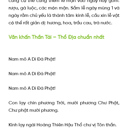
cũng có thể cúng thêm lễ mặn vào ngày này gồm:
rượu, gà luộc, các món mặn. Sắm lễ ngày mùng 1 và
ngày rằm chủ yếu là thành tâm kính lễ, cầu xin lễ vật
có thể rất giản dị: hương, hoa, trầu cau, trà nước.
Văn khấn Thần Tài – Thổ Địa chuẩn nhất
Nam mô A Di Đà Phật!
Nam mô A Di Đà Phật!
Nam mô A Di Đà Phật!
Con lạy chín phương Trời, mười phương Chư Phật,
Chư phật mười phương.
Kính lạy ngài Hoàng Thiên Hậu Thổ chư vị Tôn thần.