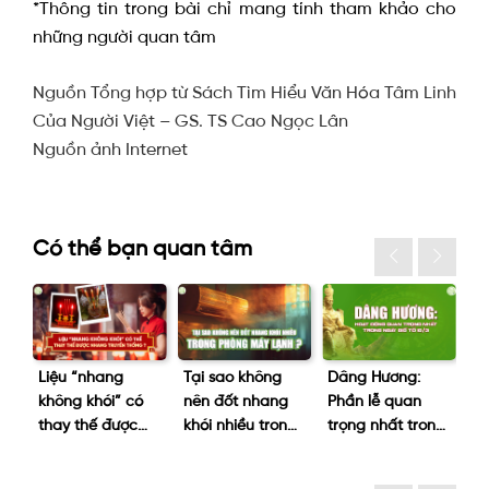
*Thông tin trong bài chỉ mang tính tham khảo cho
những người quan tâm
Nguồn Tổng hợp từ Sách Tìm Hiểu Văn Hóa Tâm Linh
Của Người Việt – GS. TS Cao Ngọc Lân
Nguồn ảnh Internet
Có thể bạn quan tâm
hói
Liệu “nhang
Tại sao không
Dâng Hương:
Là
ng
không khói” có
nên đốt nhang
Phần lễ quan
hu
iên
thay thế được
khói nhiều trong
trọng nhất trong
d
nhang truyền
phòng máy
ngày giỗ tổ 10/3
h
thống không?
lạnh?