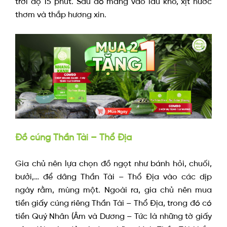
trời độ 15 phút. Sau đó mang vào lau khô, xịt nước
thơm và thắp hương xin.
Đồ cúng Thần Tài – Thổ Địa
Gia chủ nên lựa chọn đồ ngọt như bánh hỏi, chuối,
bưởi,… để dâng Thần Tài – Thổ Địa vào các dịp
ngày rằm, mùng một. Ngoài ra, gia chủ nên mua
tiền giấy cúng riêng Thần Tài – Thổ Địa, trong đó có
tiền Quý Nhân (Âm và Dương – Tức là những tờ giấy