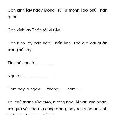
Con kính lạy ngày Đông Trù Tư mệnh Táo phủ Thần
quân.
Con kính lạy Thần tài vị tiền.
Con kính lạy các ngài Thần linh, Thổ địa cai quản
trong xứ này.
Tín chủ con là……...............
Ngụ tại………........................
Hôm nay là ngày….... tháng…..... năm…....
Tôi chủ thành sửa biện, hương hoa, lễ vật, kim ngân,
trà quả và các thứ cúng dâng, bày ra trước án kính