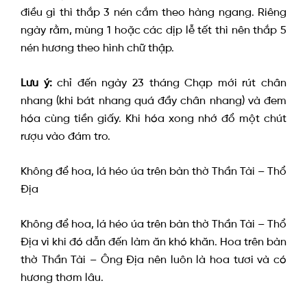
điều gì thì thắp 3 nén cắm theo hàng ngang. Riêng
ngày rằm, mùng 1 hoặc các dịp lễ tết thì nên thắp 5
nén hương theo hình chữ thập.
Lưu ý:
chỉ đến ngày 23 tháng Chạp mới rút chân
nhang (khi bát nhang quá đầy chân nhang) và đem
hóa cùng tiền giấy. Khi hóa xong nhớ đổ một chút
rượu vào đám tro.
Không để hoa, lá héo úa trên bàn thờ Thần Tài – Thổ
Địa
Không để hoa, lá héo úa trên bàn thờ Thần Tài – Thổ
Địa vì khi đó dẫn đến làm ăn khó khăn. Hoa trên bàn
thờ Thần Tài – Ông Địa nên luôn là hoa tươi và có
hương thơm lâu.