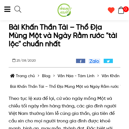
0
Bài Khấn Thần Tài – Thổ Địa
Mùng Một và Ngày Rằm rước "tài
lộc" chuẩn nhất
25/08/2020
Trang chủ
Blog
Văn Hóa - Tâm Linh
Văn Khấn
Bài Khấn Thần Tài – Thổ Địa Mùng Một và Ngày Rằm rước "tài 
Theo tục lệ xưa để lại, cứ vào ngày mồng Một và
chiều tối ngày rằm hàng tháng, các gia đình người
Việt Nam thường làm lễ cúng gia thần, gia tiên để
cầu xin cho mọi người trong gia đình được khoẻ
mạnh, bình an, may mắn, thành đạt. Đặc biệt với