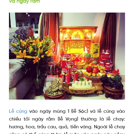
và ngày rằm
Lễ cúng
vào ngày mùng 1 (lễ Sóc) và lễ cúng vào
chiều tối ngày rằm (lễ Vọng) thường là lễ chay:
hương, hoa, trầu cau, quả, tiền vàng. Ngoài lễ chay