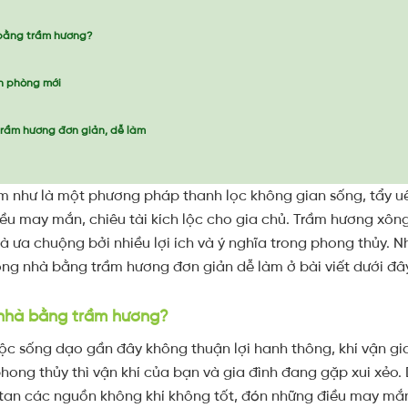
 bằng trầm hương?
n phòng mới
rầm hương đơn giản, dễ làm
m như là một phương pháp thanh lọc không gian sống, tẩy uế
iều may mắn, chiêu tài kích lộc cho gia chủ. Trầm hương xôn
à ưa chuộng bởi nhiều lợi ích và ý nghĩa trong phong thủy. N
g nhà bằng trầm hương đơn giản dễ làm ở bài viết dưới đâ
 nhà bằng trầm hương?
c sống dạo gần đây không thuận lợi hanh thông, khí vận gia 
ong thủy thì vận khí của bạn và gia đình đang gặp xui xẻo.
an các nguồn không khí không tốt, đón những điều may mắn