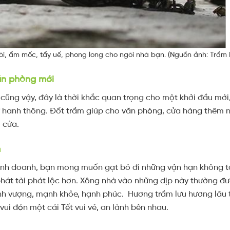
hôi, ẩm mốc, tẩy uế, phong long cho ngôi nhà bạn. (Nguồn ảnh: Trầm
ăn phòng mới
 cũng vậy, đây là thời khắc quan trọng cho một khởi đầu mớ
ự hanh thông. Đốt trầm giúp cho văn phòng, cửa hàng thêm n
õ cửa.
m
inh doanh, bạn mong muốn gạt bỏ đi những vận hạn không t
át tài phát lộc hơn. Xông nhà vào những dịp này thường đượ
nh vượng, mạnh khỏe, hạnh phúc.
Hương trầm lưu hương lâu 
vui đón một cái Tết vui vẻ, an lành bên nhau.