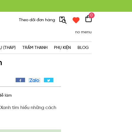
0
300K
Theo dõi đơn hàng
no menu
Ụ (THÁP)
TRẦM THANH
PHỤ KIỆN
BLOG
m
dễ làm
Xanh tìm hiểu những cách