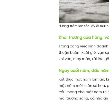
Hương trầm lan tỏa lấy đi mùi 
Khai trương cửa hàng, v
Trong công việc kinh doanh
thuận buồm xuôi gió, vạn s
khí vận, may mắn, tài lộc g
Ngày cuối năm, đầu nă
Kết thúc một năm làm ăn, k
một năm mới suôn sẻ hơn, ph
cầu mong cho một năm thị
môi trường sống, cả nhà an 