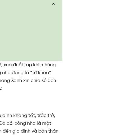
, xua đuổi tạp khí, những
g nhà đang là “từ khóa”
hang Xanh xin chia sẻ đến
y.
đình không tốt, trắc trở,
 Do đó, xông nhà là một
 đến gia đình và bản thân.