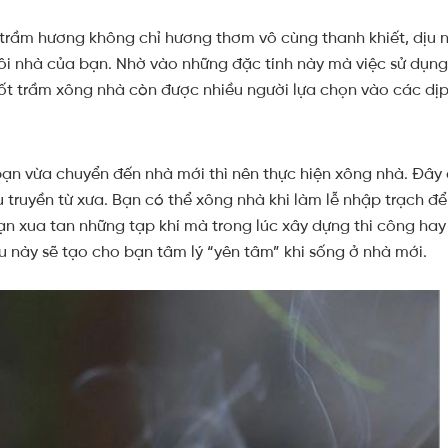
rầm hương không chỉ hương thơm vô cùng thanh khiết, dịu 
gôi nhà của bạn. Nhờ vào những đặc tính này mà việc sử dụ
ốt trầm xông nhà còn được nhiều người lựa chọn vào các dịp
ạn vừa chuyển đến nhà mới thì nên thực hiện xông nhà. Đây
 truyền từ xưa. Bạn có thể xông nhà khi làm lễ nhập trạch để 
n xua tan những tạp khí mà trong lúc xây dựng thi công hay 
ều này sẽ tạo cho bạn tâm lý “yên tâm” khi sống ở nhà mới.