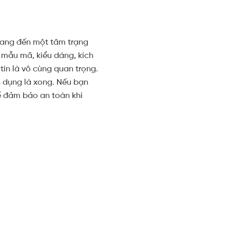
 mang đến một tâm trạng
u mẫu mã, kiểu dáng, kích
tín là vô cùng quan trọng.
n dụng là xong. Nếu bạn
ể đảm bảo an toàn khi