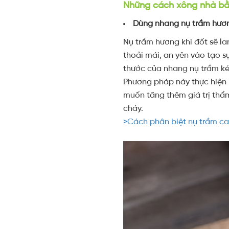
Những cách xông nhà bằ
Dùng nhang nụ trầm hươ
Nụ trầm hương khi đốt sẽ l
thoải mái, an yên vào tạo s
thước của nhang nụ trầm kém
Phương pháp này thực hiện 
muốn tăng thêm giá trị thẩ
cháy.
>Cách phân biệt nụ trầm c