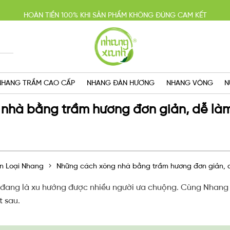
HOÀN TIỀN 100% KHI SẢN PHẨM KHÔNG ĐÚNG CAM KẾT
YẾN MÃI MUA 2 TẶNG 1, MIỄN PHÍ GIAO HÀNG SG VỚI HÓA ĐƠN TRÊN 
GIAO HÀNG CẤP TỐC TRONG NGÀY
NHANG TRẦM CAO CẤP
NHANG ĐÀN HƯƠNG
NHANG VÒNG
N
nhà bằng trầm hương đơn giản, dễ là
n Loại Nhang
Những cách xông nhà bằng trầm hương đơn giản, 
đang là xu hướng được nhiều người ưa chuộng. Cùng Nhang 
t sau.