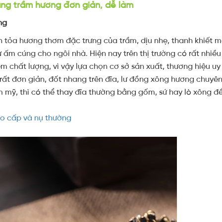
ng trầm hương đơn giản, dễ làm
ng
an tỏa hương thơm đặc trưng của trầm, dịu nhẹ, thanh khiết
ự ấm cúng cho ngôi nhà. Hiện nay trên thị trường có rất nhiề
 chất lượng, vì vậy lựa chọn cơ sở sản xuất, thương hiệu uy 
rất đơn giản, đốt nhang trên đĩa, lư đồng xông hương chuyê
m mỹ, thì có thể thay đĩa thường bằng gốm, sứ hay lò xông đ
ao cấp và nụ thường