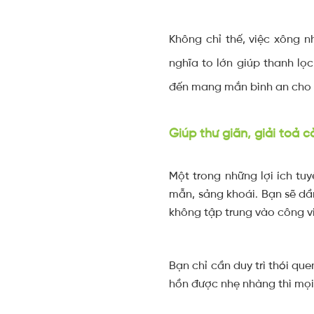
Không chỉ thế, việc xông
nghĩa to lớn giúp thanh lọ
đến mang mắn bình an cho 
Giúp thư giãn, giải toả 
Một trong những lợi ích tu
mẫn, sảng khoái. Bạn sẽ dầ
không tập trung vào công v
Bạn chỉ cần duy trì thói qu
hồn được nhẹ nhàng thì mọi