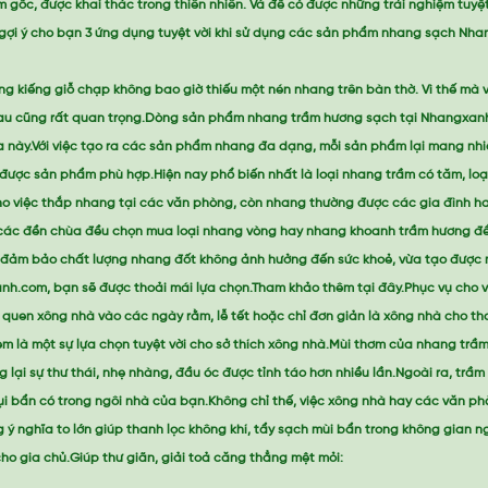
 gốc, được khai thác trong thiên nhiên. Và để có được những trải nghiệm tuyệ
ẽ gợi ý cho bạn 3 ứng dụng tuyệt vời khi sử dụng các sản phẩm nhang sạch Nha
úng kiếng giỗ chạp không bao giờ thiếu một nén nhang trên bàn thờ. Vì thế mà
hau cũng rất quan trọng.Dòng sản phẩm nhang trầm hương sạch tại Nhangxan
 này.Với việc tạo ra các sản phẩm nhang đa dạng, mỗi sản phẩm lại mang nhi
được sản phẩm phù hợp.Hiện nay phổ biến nhất là loại nhang trầm có tăm, loại
o việc thắp nhang tại các văn phòng, còn nhang thường được các gia đình h
y các đền chùa đều chọn mua loại nhang vòng hay nhang khoanh trầm hương đ
a đảm bảo chất lượng nhang đốt không ảnh hưởng đến sức khoẻ, vừa tạo được
nh.com, bạn sẽ được thoải mái lựa chọn.Tham khảo thêm tại đây.Phục vụ cho v
i quen xông nhà vào các ngày rằm, lễ tết hoặc chỉ đơn giản là xông nhà cho th
 là một sự lựa chọn tuyệt vời cho sở thích xông nhà.Mùi thơm của nhang trầ
lại sự thư thái, nhẹ nhàng, đầu óc được tỉnh táo hơn nhiều lần.Ngoài ra, trầ
 bụi bẩn có trong ngôi nhà của bạn.Không chỉ thế, việc xông nhà hay các văn 
ý nghĩa to lớn giúp thanh lọc không khí, tẩy sạch mùi bẩn trong không gian n
 gia chủ.Giúp thư giãn, giải toả căng thẳng mệt mỏi: