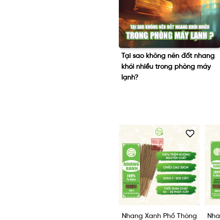
Tại sao không nên đốt nhang
Bệnh xoang, khói nhang và
khói nhiều trong phòng máy
những điều cần biết liên quan
lạnh?
áy lạnh
Nhang Xanh Phổ Thông
Nhang Xanh Phổ Thông
Nha