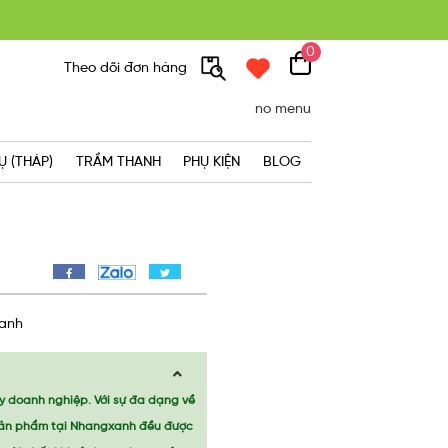
0
300K
Theo dõi đơn hàng
no menu
Ụ (THÁP)
TRẦM THANH
PHỤ KIỆN
BLOG
Xanh
y doanh nghiệp. Với sự đa dạng về
 sản phẩm tại Nhangxanh đều được