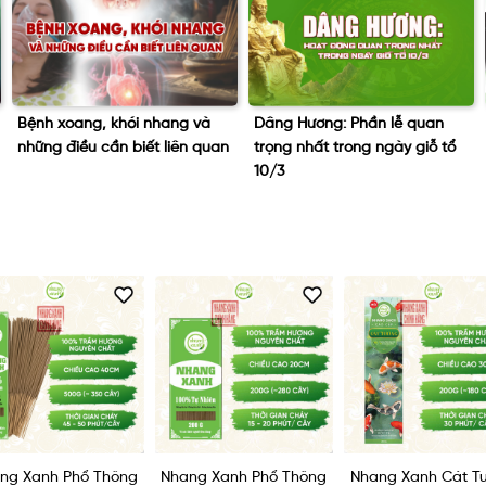
Dâng Hương: Phần lễ quan
Tết Đoan Ngọ – Ăn bánh tro
trọng nhất trong ngày giỗ tổ
có giúp diệt sâu bọ?
10/3
ng Xanh Phổ Thông
Nhang Xanh Cát Tường
Nhang Xanh Lộc P