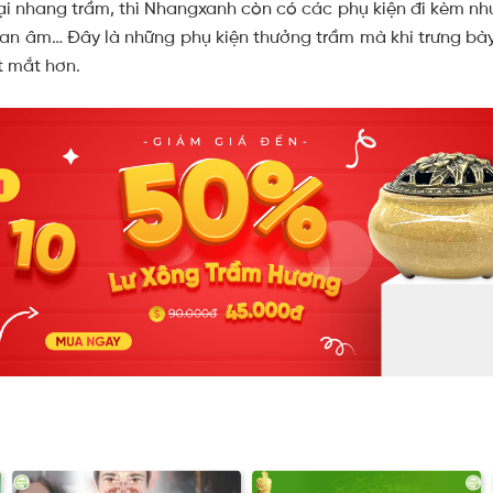
ại nhang trầm, thì Nhangxanh còn có các phụ kiện đi kèm như
uan âm… Đây là những phụ kiện thưởng trầm mà khi trưng bày
t mắt hơn.