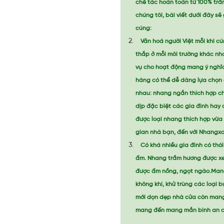
chế tác hoàn toàn từ 100% trầm
chúng tôi, bài viết dưới đây s
cúng:
Văn hoá người Việt mỗi khi c
thắp ở mỗi môi trường khác n
vụ cho hoạt động mang ý nghĩa
hàng có thể dễ dàng lựa chọn 
nhau: nhang ngắn thích hợp ch
dịp đặc biệt các gia đình ha
được loại nhang thích hợp vừ
gian nhà bạn, đến với Nhangxa
Có khá nhiều gia đình có thó
ấm. Nhang trầm hương được xem
được ấm nồng, ngọt ngào.Mang 
không khí, khử trùng các loại
mới dọn dẹp nhà cửa còn mang 
mang đến mang mắn bình an cho