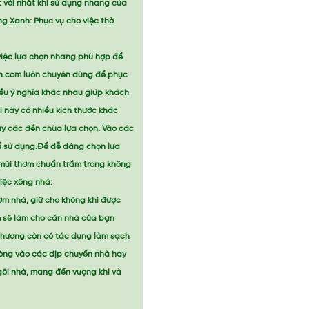
t vời nhất khi sử dụng nhang của
ng Xanh: Phục vụ cho việc thờ
 việc lựa chọn nhang phù hợp để
h.com luôn chuyên dùng để phục
ều ý nghĩa khác nhau giúp khách
 này có nhiều kích thước khác
ay các đền chùa lựa chọn. Vào các
ể sử dụng.Để dễ dàng chọn lựa
 mùi thơm chuẩn trầm trong không
iệc xông nhà:
ơm nhà, giữ cho không khí được
m sẽ làm cho căn nhà của bạn
m hương còn có tác dụng làm sạch
phòng vào các dịp chuyển nhà hay
gôi nhà, mang đến vượng khí và