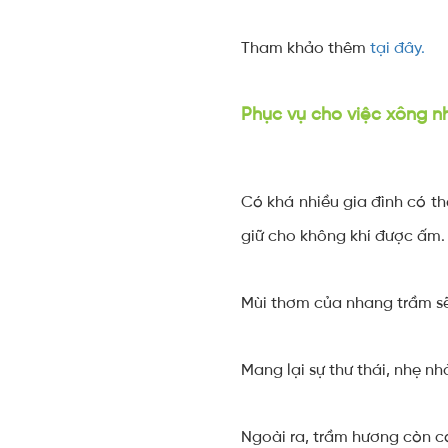
Tham khảo thêm
tại đây.
Phục vụ cho việc xông n
Có khá nhiều gia đình có t
giữ cho không khí được ấm.
Mùi thơm của nhang trầm s
Mang lại sự thư thái, nhẹ nh
Ngoài ra, trầm hương còn có