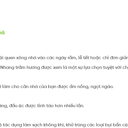
hà
:
hói quen xông nhà vào các ngày rằm, lễ tết hoặc chỉ đơn giả
 Nhang trầm hương được xem là một sự lựa chọn tuyệt vời ch
ẽ làm cho căn nhà của bạn được ấm nồng, ngọt ngào.
àng, đầu óc được tỉnh táo hơn nhiều lần.
 tác dụng làm sạch không khí, khử trùng các loại bụi bẩn có