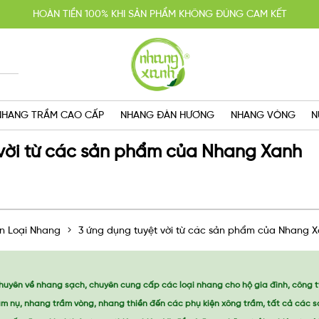
HOÀN TIỀN 100% KHI SẢN PHẨM KHÔNG ĐÚNG CAM KẾT
YẾN MÃI MUA 2 TẶNG 1, MIỄN PHÍ GIAO HÀNG SG VỚI HÓA ĐƠN TRÊN 
GIAO HÀNG CẤP TỐC TRONG NGÀY
NHANG TRẦM CAO CẤP
NHANG ĐÀN HƯƠNG
NHANG VÒNG
N
 vời từ các sản phẩm của Nhang Xanh
n Loại Nhang
3 ứng dụng tuyệt vời từ các sản phẩm của Nhang 
huyên về nhang sạch, chuyên cung cấp các loại nhang cho hộ gia đình, công t
ầm nụ, nhang trầm vòng, nhang thiền đến các phụ kiện xông trầm, tất cả các