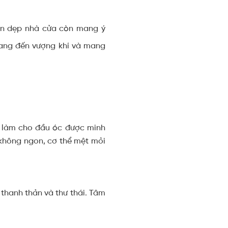
ọn dẹp nhà cửa còn mang ý
 mang đến vượng khí và mang
là làm cho đầu óc được minh
 không ngon, cơ thể mệt mỏi
 thanh thản và thư thái. Tâm