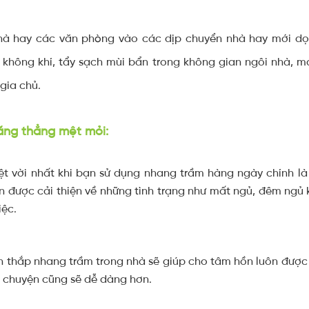
 nhà hay các văn phòng vào các dịp chuyển nhà hay mới d
c không khí, tẩy sạch mùi bẩn trong không gian ngôi nhà,
gia chủ.
căng thẳng mệt mỏi:
yệt vời nhất khi bạn sử dụng nhang trầm hàng ngày chính 
n được cải thiện về những tình trạng như mất ngủ, đêm ngủ
iệc.
en thắp nhang trầm trong nhà sẽ giúp cho tâm hồn luôn được
 chuyện cũng sẽ dễ dàng hơn.