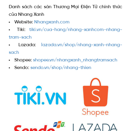
Danh sách các sàn Thương Mại Điện Tử chính thức
của Nhang Xanh
Website:
Nhangxanh.com
Tiki:
tiki.vn/cua-hang/nhang-xanhcom-nhang-
tram-sach
Lazada:
lazada.vn/shop/nhang-xanh-nhang-
sach
Shopee:
shopee.vn/nhangxanh_nhangtramsach
Sendo:
sendo.vn/shop/nhang-thien