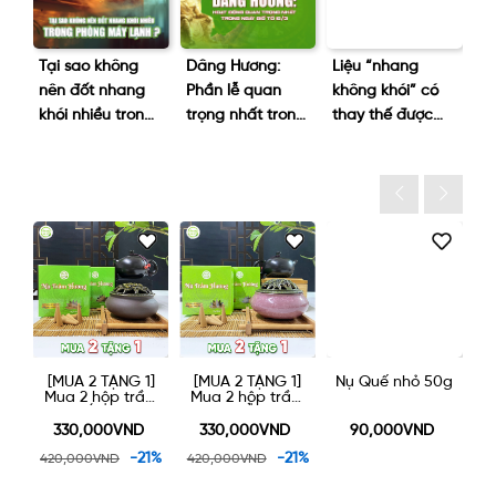
hói
Tại sao không
Dâng Hương:
Liệu “nhang
Là
ng
nên đốt nhang
Phần lễ quan
không khói” có
hu
iên
khói nhiều trong
trọng nhất trong
thay thế được
d
phòng máy
ngày giỗ tổ 10/3
nhang truyền
h
lạnh?
thống không?
]
[MUA 2 TẶNG 1]
[MUA 2 TẶNG 1]
Nụ Quế nhỏ 50g
N
ớn
Mua 2 hộp trầm
Mua 2 hộp trầm
ỏ
nụ LỚN được
nụ NHỎ được
m
tặng một lư gốm
tặng một lư gốm
330,000VND
330,000VND
90,000VND
xông trầm 90k
xông trầm 90k
1%
-21%
-21%
420,000VND
420,000VND