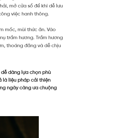
hải, mở cửa sổ để khí dễ lưu
, công việc hanh thông.
ẩm mốc, mùi thức ăn. Vào
g nụ trầm hương. Trầm hương
ơm, thoáng đãng và dễ chịu
g dễ dàng lựa chọn phù
là liệu pháp cải thiện
càng ngày càng ưa chuộng