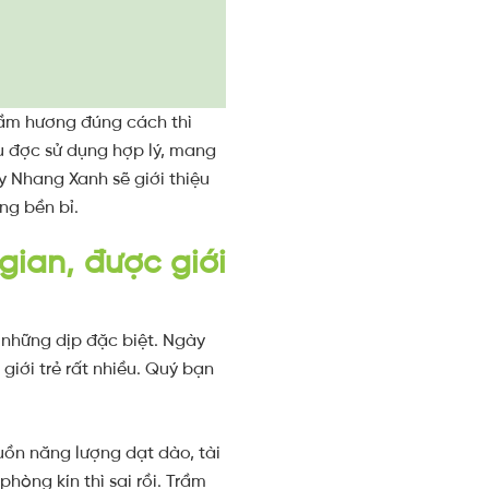
trầm hương đúng cách thì
ếu đợc sử dụng hợp lý, mang
y Nhang Xanh sẽ giới thiệu
ng bền bỉ.
ian, được giới
 những dịp đặc biệt. Ngày
giới trẻ rất nhiều. Quý bạn
guồn năng lượng dạt dào, tài
hòng kín thì sai rồi. Trầm