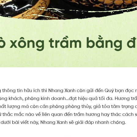
g thông tin hữu ích thì Nhang Xanh còn gửi đến Quý bạn đọc
òng khách, phòng kinh doanh…đạt hiệu quả tối đa. Hương t
ất lượng mà còn cân phòng phòng thủy, giả tỏa tâm trạng 
ứ thắc mắc nào về liên quan đến trầm hương hay thác cách
y dưới bài viết này, Nhang Xanh sẽ giải đáp nhanh chóng.