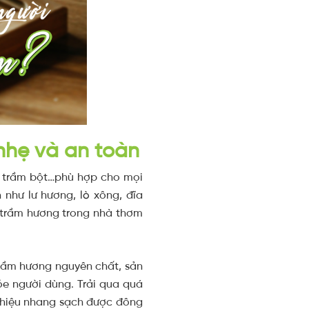
nhẹ và an toàn
, trầm bột…phù hợp cho mọi
như lư hương, lò xông, đĩa
 trầm hương trong nhà thơm
rầm hương nguyên chất, sản
e người dùng. Trải qua quá
g hiệu nhang sạch được đông