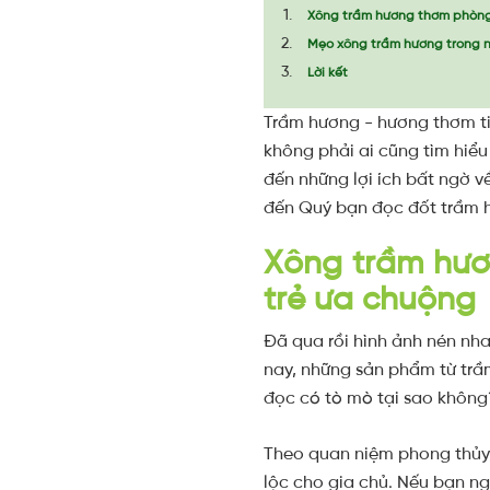
Xông trầm hương thơm phòng,
Mẹo xông trầm hương trong n
Lời kết
Trầm hương - hương thơm tin
không phải ai cũng tìm hiểu
đến những lợi ích bất ngờ v
đến Quý bạn đọc đốt trầm h
Xông trầm hươ
trẻ ưa chuộng
Đã qua rồi hình ảnh nén nh
nay, những sản phẩm từ trầm
đọc có tò mò tại sao không
Theo quan niệm phong thủy
lộc cho gia chủ. Nếu bạn ngh