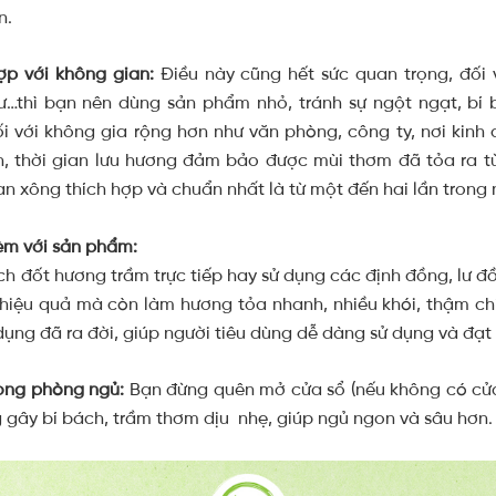
n.
ợp với không gian:
Điều này cũng hết sức quan trọng, đối 
…thì bạn nên dùng sản phẩm nhỏ, tránh sự ngột ngạt, bí
i với không gia rộng hơn như văn phòng, công ty, nơi kin
n, thời gian lưu hương đảm bảo được mùi thơm đã tỏa ra 
an xông thích hợp và chuẩn nhất là từ một đến hai lần trong 
èm với sản phẩm:
ch đốt hương trầm trực tiếp hay sử dụng các định đồng, lư đ
hiệu quả mà còn làm hương tỏa nhanh, nhiều khói, thậm chí 
ụng đã ra đời, giúp người tiêu dùng dễ dàng sử dụng và đạt 
rong phòng ngủ:
Bạn đừng quên mở cửa sổ (nếu không có cửa 
g gây bí bách, trầm thơm dịu nhẹ, giúp ngủ ngon và sâu hơn.