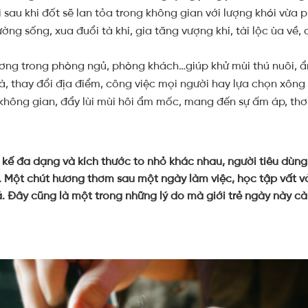
 sau khi đốt sẽ lan tỏa trong không gian với lượng khói vừa p
ường sống, xua đuổi tà khí, gia tăng vượng khí, tài lộc ùa về
ương trong phòng ngủ, phòng khách…giúp khử mùi thú nuôi, 
hà, thay đổi địa điểm, công việc mọi người hay lựa chọn xôn
không gian, đẩy lùi mùi hôi ẩm mốc, mang đến sự ấm áp, th
t kế đa dạng và kích thước to nhỏ khác nhau, người tiêu dùn
 Một chút hương thơm sau một ngày làm việc, học tập vất vả 
uả. Đây cũng là một trong những lý do mà giới trẻ ngày này 