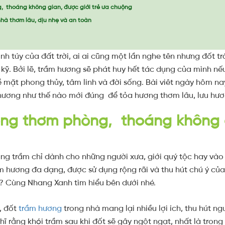
 thoáng không gian, được giới trẻ ưa chuộng
hà thơm lâu, dịu nhẹ và an toàn
h túy của đất trời, ai ai cũng một lần nghe tên nhưng đốt 
 kỹ. Bởi lẽ, trầm hương sẽ phát huy hết tác dụng của mình n
ề mặt phong thủy, tâm linh và đời sống. Bài viêt ngày hôm na
ương như thế nào mới đúng để tỏa hương thơm lâu, lưu hươ
ng thơm phòng, thoáng không g
ang trầm chỉ dành cho những người xưa, giới quý tộc hay vào
 hương đa dạng, được sử dụng rộng rãi và thu hút chú ý của 
? Cùng Nhang Xanh tìm hiểu bên dưới nhé.
, đốt
trầm hương
trong nhà mang lại nhiều lợi ích, thu hút n
ĩ rằng khói trầm sau khi đốt sẽ gây ngột ngạt, nhất là trong p