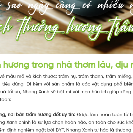
 hương trong nhà thơm lâu, dịu 
ề mẫu mã và kích thước: trầm nụ, trầm thanh, trầm miếng
 tiêu dùng. Đi kèm với sản phẩm là các vật dụng phổ biến 
uả tối ưu, Nhang Xanh sẽ bật mí vài mẹo hữu ích giúp xông
toàn:
g, nơi bán trầm hương đốt uy tín:
Được làm hoàn toàn từ t
g Xanh chính là sự lựa chọn hoàn hảo, an toàn cho sức khỏ
iểm định nghiêm ngặt bởi BYT, Nhang Xanh tự hào là thươn