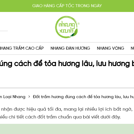
HOÀN TIỀN 100% KHI SẢN PHẨM KHÔNG ĐÚNG CAM KẾT
YẾN MÃI MUA 2 TẶNG 1, MIỄN PHÍ GIAO HÀNG SG VỚI HÓA ĐƠN TRÊN 
GIAO HÀNG CẤP TỐC TRONG NGÀY
NHANG TRẦM CAO CẤP
NHANG ĐÀN HƯƠNG
NHANG VÒNG
N
úng cách để tỏa hương lâu, lưu hương 
n Loại Nhang
Đốt trầm hương đúng cách để tỏa hương lâu, lưu h
hận được hiệu quả tối đa, mang lại nhiều lợi ích bất ngờ,
ểu chi tiết cách đốt trầm chuẩn qua bài viết dưới đây.