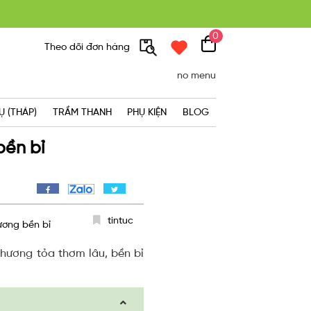
0
300K
Theo dõi đơn hàng
no menu
Ụ (THÁP)
TRẦM THANH
PHỤ KIỆN
BLOG
bền bỉ
tintuc
ương bền bỉ
 hương tỏa thơm lâu, bền bỉ