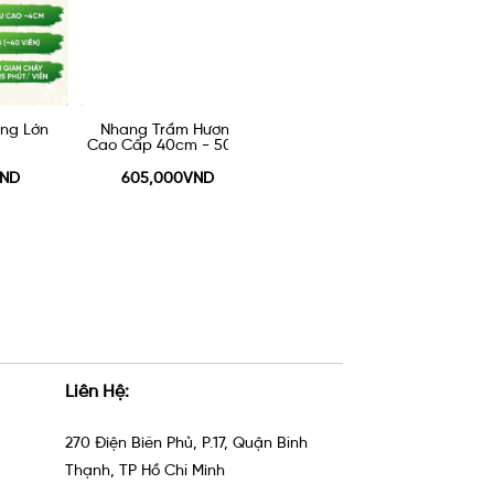
ng
Nhang Trầm Hương
Nhang Trầm Hương
Nhan
500g
Cao Cấp 30cm - 500g
Cao Cấp 20cm 500g
Khánh
605,000VND
605,000VND
12
Liên Hệ:
270 Điện Biên Phủ, P.17, Quận Bình
Thạnh, TP Hồ Chí Minh