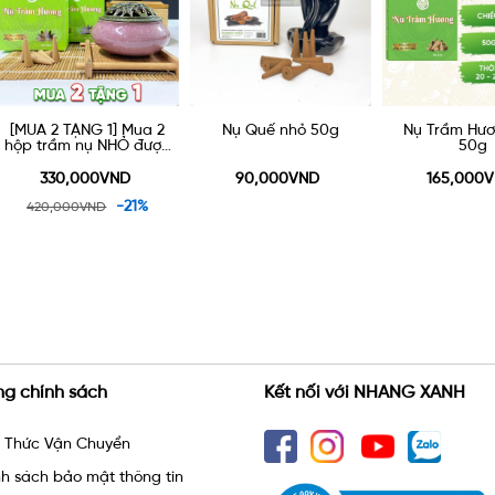
Nụ Quế nhỏ 50g
Nụ Trầm Hương Lớn
Nhang Trầm Hươ
50g
Cao Cấp 40cm - 
90,000VND
165,000VND
605,000VND
ng chính sách
Kết nối với NHANG XANH
h Thức Vận Chuyển
h sách bảo mật thông tin