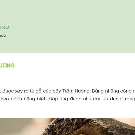
G
nhiêu?
 quả
HƯƠNG
t được xay ra từ gỗ của cây Trầm Hương. Bằng những công 
theo cách riêng biệt. Đáp ứng được nhu cầu sử dụng tro