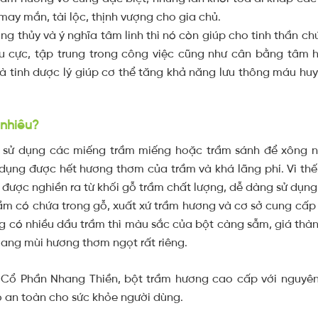
i may mắn, tài lộc, thịnh vượng cho gia chủ.
g thủy và ý nghĩa tâm linh thì nó còn giúp cho tinh thần ch
êu cực, tập trung trong công việc cũng như cân bằng tâm 
 tinh dược lý giúp cơ thể tăng khả năng lưu thông máu hu
 nhiêu?
g sử dụng các miếng trầm miếng hoặc trầm sánh để xông nhà
dụng được hết hương thơm của trầm và khá lãng phí. Vì thế, 
, được nghiền ra từ khối gỗ trầm chất lượng, dễ dàng sử dụng
ầm có chứa trong gỗ, xuất xứ
trầm hương
và cơ sở cung cấp
g có nhiều dầu trầm thì màu sắc của bột càng sẫm, giá thàn
mang mùi hương thơm ngọt rất riêng.
 Cổ Phần Nhang Thiền, bột
trầm hương
cao cấp với nguyên 
 an toàn cho sức khỏe người dùng.