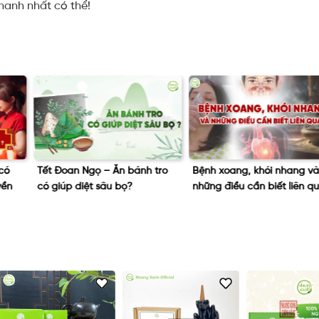
hanh nhất có thể!
Bệnh xoang, khói nhang và
Làm sao để phát huy tối đa
những điều cần biết liên quan
công dụng trầm hương?