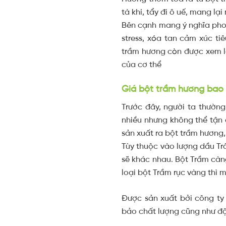
tà khí, tẩy đi ô uế, mang lạ
Bên cạnh mang ý nghĩa phon
stress, xóa tan cảm xúc ti
trầm hương
còn được xem là
của cơ thể
Giá bột trầm hương bao
Trước đây, người ta thườn
nhiều nhưng không thể tận 
sản xuất ra bột
trầm hương
Tùy thuộc vào lượng dầu Tr
sẽ khác nhau. Bột Trầm càn
loại bột Trầm rục vàng thì 
Được sản xuất bởi công ty
bảo chất lượng cũng như độ