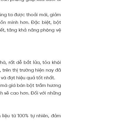
úng ta được thoải mái, giảm
hồn mình hơn. Đặc biệt, bột
yết, tăng khả năng phòng vệ
, rất dễ bắt lửa, tỏa khói
trên thị trường hiện nay đã
 và đạt hiệu quả tốt nhất.
 mà giá bán bột
trầm hương
h sẽ cao hơn. Đối với những
liệu từ 100% tự nhiên, đảm