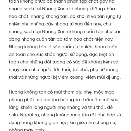
toàn không chứa có thành phần tạp chất gây hại,
nhang sạch tại Nhang Xanh là nhang không chứa
hóa chất, nhang không tàn, có khói ít và tàn rụng tự
nhiên như những cây nhang từ xưa đến nay, chứ
nhang sạch tại Nhang Xanh không cuốn tàn như các
dòng nhang cuốn tàn do tẩm hóa chất hiện nay.
Nhang không tàn là sản phẩm tự nhiên, hoàn toàn
an toàn cho sức khỏe người sử dụng, đặc biệt an
toàn cho những đối tượng có sức đề kháng kém và
nhạy cảm như người lớn tuổi, trẻ nhỏ, phụ nữ mang
thai và những người bị viêm xoang, viêm mũi dị ứng.
Hương không tàn có mùi thơm dịu nhẹ, mộc mạc,
phảng phất mà lan tỏa hương xa. Trầm ấm mà sâu
lắng, khiến lòng người nhẹ nhàng và thư thái, dễ
chịu. Ngoài ra, nhang không rụng tàn rất phù hợp sử
dụng trong không gian hẹp, kín gió, nhà chung cư,
phòng máy lạnh.