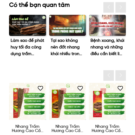
Có thể bạn quan tâm
Làm sao để phát
Tại sao không
Bệnh xoang, khói
Tế
huy tối đa công
nên đốt nhang
nhang và những
Ăn
dụng trầm
khói nhiều trong
điều cần biết liên
gi
hương?
phòng máy
quan
b
lạnh?
áy
Nhang Trầm
Nhang Trầm
Nhang Trầm
N
0g
Hương Cao Cấp
Hương Cao Cấp
Hương Cao Cấp
40cm - 100g
30cm - 100g
20cm 100g