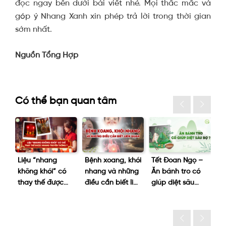
đọc ngay bên dưới bài viết nhé. Mọi thắc mắc và
góp ý Nhang Xanh xin phép trả lời trong thời gian
sớm nhất.
Nguồn Tổng Hợp
Có thể bạn quan tâm
Bệnh xoang, khói
Tết Đoan Ngọ –
Làm sao để phát
D
nhang và những
Ăn bánh tro có
huy tối đa công
Ph
điều cần biết liên
giúp diệt sâu
dụng trầm
tr
quan
bọ?
hương?
ng