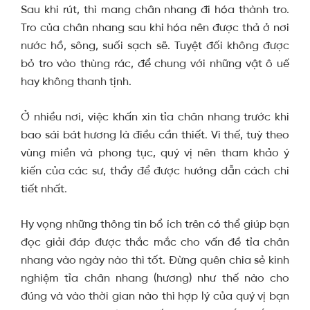
Sau khi rút, thì mang chân nhang đi hóa thành tro.
Tro của chân nhang sau khi hóa nên được thả ở nơi
nước hồ, sông, suối sạch sẽ. Tuyệt đối không được
bỏ tro vào thùng rác, để chung với những vật ô uế
hay không thanh tịnh.
Ở nhiều nơi, việc khấn xin tỉa chân nhang trước khi
bao sái bát hương là điều cần thiết. Vì thế, tuỳ theo
vùng miền và phong tục, quý vị nên tham khảo ý
kiến của các sư, thầy để được hướng dẫn cách chi
tiết nhất.
Hy vọng những thông tin bổ ích trên có thể giúp bạn
đọc giải đáp được thắc mắc cho vấn đề
tỉa chân
nhang vào ngày nào thì tốt.
Đừng quên chia sẻ kinh
nghiệm tỉa chân nhang (hương) như thế nào cho
đúng và vào thời gian nào thì hợp lý của quý vị bạn