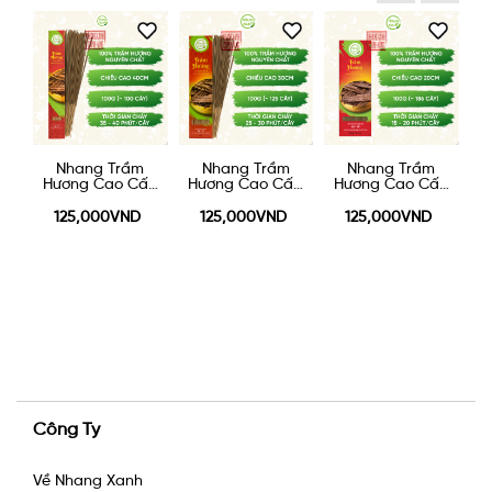
Nhang Trầm
Nhang Trầm
Nhang Xanh Phổ
N
ấp
Hương Cao Cấp
Hương Cao Cấp
Thông 30cm -
g
30cm - 100g
20cm 100g
500g
125,000VND
125,000VND
165,000VND
Công Ty
Về Nhang Xanh