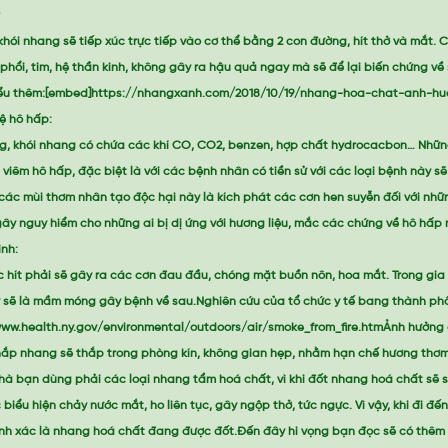
?
khói nhang sẽ tiếp xúc trực tiếp vào cơ thể bằng 2 con đường, hít thở và mắt. Cá
hổi, tim, hệ thần kinh, không gây ra hậu quả ngay mà sẽ để lại biến chứng về
hiểu thêm:[embed]https://nhangxanh.com/2018/10/19/nhang-hoa-chat-anh-hu
ệ hô hấp:
ng, khói nhang có chứa các khí CO, CO2, benzen, hợp chất hydrocacbon… Những
 viêm hô hấp, đặc biệt là với các bệnh nhân có tiền sử với các loại bệnh này s
các mùi thơm nhân tạo độc hại này là kích phát các cơn hen suyễn đối với nhữn
ây nguy hiểm cho những ai bị dị ứng với hương liệu, mắc các chứng về hô hấp 
nh:
 hít phải sẽ gây ra các cơn đau đầu, chóng mặt buồn nôn, hoa mắt. Trong gia đì
ày sẽ là mầm móng gây bệnh về sau.Nghiên cứu của tổ chức y tế bang thành ph
//www.health.ny.gov/environmental/outdoors/air/smoke_from_fire.htmẢnh hưởng
hắp nhang sẽ thắp trong phòng kín, không gian hẹp, nhằm hạn chế hương thơm 
nhà bạn dùng phải các loại nhang tẩm hoá chất, vì khi đốt nhang hoá chất sẽ si
 biểu hiện chảy nước mắt, ho liên tục, gây ngộp thở, tức ngực. Vì vậy, khi đi đ
ính xác là nhang hoá chất đang được đốt.Đến đây hi vọng bạn đọc sẽ có thêm k