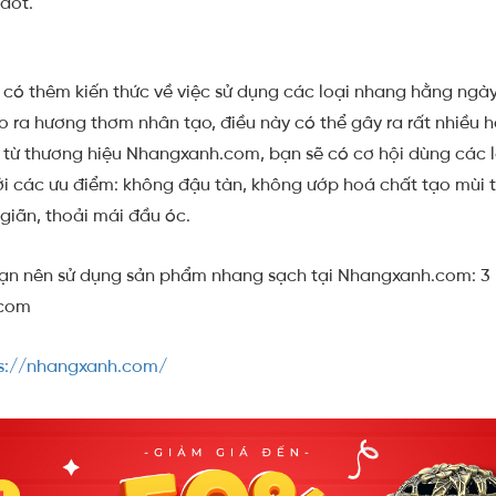
đốt.
 có thêm kiến thức về việc sử dụng các loại nhang hằng ngà
ra hương thơm nhân tạo, điều này có thể gây ra rất nhiều h
từ thương hiệu Nhangxanh.com, bạn sẽ có cơ hội dùng các 
i các ưu điểm: không đậu tàn, không ướp hoá chất tạo mùi 
giãn, thoải mái đầu óc.
 bạn nên sử dụng sản phẩm nhang sạch tại Nhangxanh.com: 3 
.com
s://nhangxanh.com/