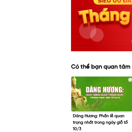
Có thể bạn quan tâm
g
Dâng Hương: Phần lễ quan
Làm sao để phát huy tối đa
trọng nhất trong ngày giỗ tổ
công dụng trầm hương?
10/3