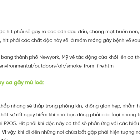
ợc hít phải sẽ gây ra các cơn đau đầu, chóng mặt buồn nôn,
inh, hít phải các chất độc này sẽ là mầm móng gây bệnh về sau
 bang thành phố Newyork, Mỹ về tác động của khói lên cơ th
environmental/outdoors/air/smoke_from_fire.htm
y cơ gây mù loà:
thắp nhang sẽ thắp trong phòng kín, không gian hẹp, nhằm 
thật sự rất nguy hiểm khi nhà bạn dùng phải các loại nhang t
hí P2O5. Hít phải khí độc này cơ thể sẽ phản ứng với các biểu
 Vì vậy, khi đi đến những nơi chùa bắt gặp phải hiện tượng nà