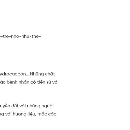
-tre-nho-nhu-the-
 hydrocacbon… Những chất
các bệnh nhân có tiền sử với
suyễn đối với những người
ng với hương liệu, mắc các