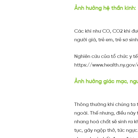
Ảnh hưởng hệ thần kinh:
Các khí như CO, CO2 khi đư
người già, trẻ em, trẻ sơ s
Nghiên cứu của tổ chức y tế
https://www.health.ny.gov/
Ảnh hưởng giác mạc, ngu
Thông thường khi chúng ta 
ngoài. Thế nhưng, điều này 
nhang hoá chất sẽ sinh ra k
tục, gây ngộp thở, tức ngực.