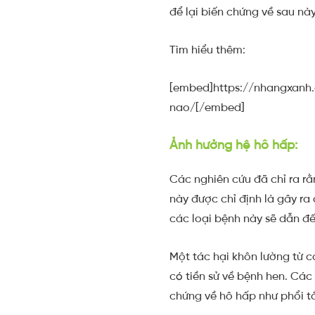
để lại biến chứng về sau nà
Tìm hiểu thêm:
[embed]https://nhangxanh
nao/[/embed]
Ảnh hưởng hệ hô hấp:
Các nghiên cứu đã chỉ ra r
này được chỉ định là gây ra
các loại bệnh này sẽ dẫn đ
Một tác hại khôn lường từ c
có tiền sử về bệnh hen. Các
chứng về hô hấp như phổi t