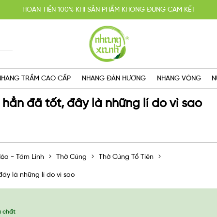
HOÀN TIỀN 100% KHI SẢN PHẨM KHÔNG ĐÚNG CAM KẾT
YẾN MÃI MUA 2 TẶNG 1, MIỄN PHÍ GIAO HÀNG SG VỚI HÓA ĐƠN TRÊN 
GIAO HÀNG CẤP TỐC TRONG NGÀY
NHANG TRẦM CAO CẤP
NHANG ĐÀN HƯƠNG
NHANG VÒNG
N
ẳn đã tốt, đây là những lí do vì sao
óa - Tâm Linh
Thờ Cúng
Thờ Cúng Tổ Tiên
y là những lí do vì sao
a chất