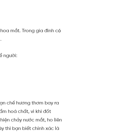
 hoa mắt. Trong gia đình có
.
ể người:
hạn chế hương thơm bay ra
ẩm hoá chất, vì khi đốt
 hiện chảy nước mắt, ho liên
y thì bạn biết chính xác là