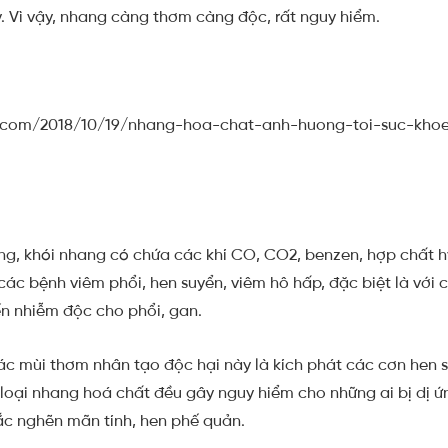
y. Vì vậy, nhang càng thơm càng độc, rất nguy hiểm.
.com/2018/10/19/nhang-hoa-chat-anh-huong-toi-suc-khoe
ằng, khói nhang có chứa các khí CO, CO2, benzen, hợp chất
 các bệnh viêm phổi, hen suyển, viêm hô hấp, đặc biệt là với 
ến nhiễm độc cho phổi, gan.
ác mùi thơm nhân tạo độc hại này là kích phát các cơn hen 
 loại nhang hoá chất đều gây nguy hiểm cho những ai bị dị ứ
ắc nghẽn mãn tính, hen phế quản.