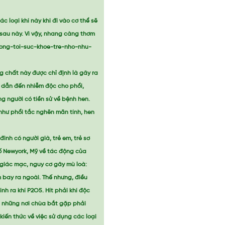
c loại khí này khi đi vào cơ thể sẽ
 sau này. Vì vậy, nhang càng thơm
ong-toi-suc-khoe-tre-nho-nhu-
 chất này được chỉ định là gây ra
ẽ dẫn đến nhiễm độc cho phổi,
g người có tiền sử về bệnh hen.
như phổi tắc nghẽn mãn tính, hen
nh có người già, trẻ em, trẻ sơ
ố Newyork, Mỹ về tác động của
 giác mạc, nguy cơ gây mù loà:
bay ra ngoài. Thế nhưng, điều
nh ra khí P2O5. Hít phải khí độc
ến những nơi chùa bắt gặp phải
iến thức về việc sử dụng các loại