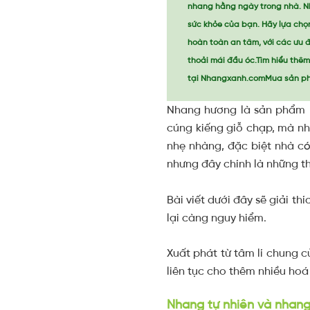
nhang hằng ngày trong nhà. Nh
sức khỏe của bạn. Hãy lựa ch
hoàn toàn an tâm, với các ưu 
thoải mái đầu óc.Tìm hiểu thê
tại Nhangxanh.comMua sản ph
Nhang hương là sản phẩm r
cúng kiếng giỗ chạp, mà n
nhẹ nhàng, đặc biệt nhà có
nhưng đây chính là những t
Bài viết dưới đây sẽ giải th
lại càng nguy hiểm.
Xuất phát từ tâm lí chung c
liên tục cho thêm nhiều ho
Nhang tự nhiên và nhan