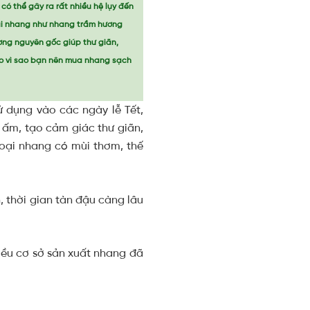
ó thể gây ra rất nhiều hệ lụy đến
ại nhang như nhang trầm hương
ơng nguyên gốc giúp thư giãn,
do vì sao bạn nên mua nhang sạch
 dụng vào các ngày lễ Tết,
ấm, tạo cảm giác thư giãn,
loại nhang có mùi thơm, thế
n, thời gian tàn đậu càng lâu
hiều cơ sở sản xuất nhang đã