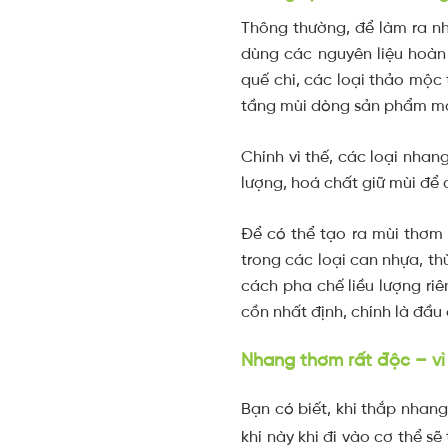
Thông thường, để làm ra n
dùng các nguyên liệu hoàn
quế chi, các loại thảo mộc 
tầng mùi dòng sản phẩm mà 
Chính vì thế, các loại nha
lượng, hoá chất giữ mùi để
Để có thể tạo ra mùi thơm 
trong các loại can nhựa, t
cách pha chế liều lượng ri
cồn nhất định, chính là đầu
Nhang thơm rất độc – vì
Bạn có biết, khi thắp nhang
khí này khi đi vào cơ thể s