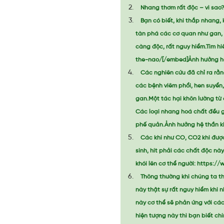
Nhang thơm rất độc – vì sao
Bạn có biết, khi thắp nhang, 
tàn phá các cơ quan như gan, p
càng độc, rất nguy hiểm.Tìm 
the-nao/[/embed]Ảnh hưởng h
Các nghiên cứu đã chỉ ra rằ
các bệnh viêm phổi, hen suyển,
gan.Một tác hại khôn lường từ 
Các loại nhang hoá chất đều g
phế quản.Ảnh hưởng hệ thần ki
Các khí như CO, CO2 khi được
sinh, hít phải các chất độc n
khói lên cơ thể người: https:
Thông thường khi chúng ta t
này thật sự rất nguy hiểm khi 
này cơ thể sẽ phản ứng với các
hiện tượng này thì bạn biết ch