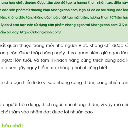
ang hóa chất thường được tẩm ướp để tạo ra hương thơm nhân tạo, điều này c
ọn các sản phẩm từ thương hiệu Nhangxanh.com, bạn sẽ có cơ hội dùng các lo
điểm: không đậu tàn, không ướp hoá chất tạo mùi trầm, hương thơm từ Trầm hư
m lý do vì sao bạn nên sử dụng sản phẩm nhang sạch tại Nhangxanh.com: 3 lý 
ẩm tại đây: https://nhangxanh.com/
ất quen thuộc trong mỗi nhà người Việt. Không chỉ được sử
hang còn được thắp hàng ngày theo quan niệm giữ ngọn lửa 
 người lớn tuổi. Và tâm lí khách hàng cũng thích dùng các 
hói quen gây nguy hiểm mà không phải ai cũng biết.
ích cho bạn hiểu lí do vì sao nhang càng thơm, càng nhiều tà
ủa người tiêu dùng, thích ngửi mùi nhang thơm, vì vậy mà n
á chất tẩm vào nhằm đạt được lợi nhuận cao.
g hóa chất