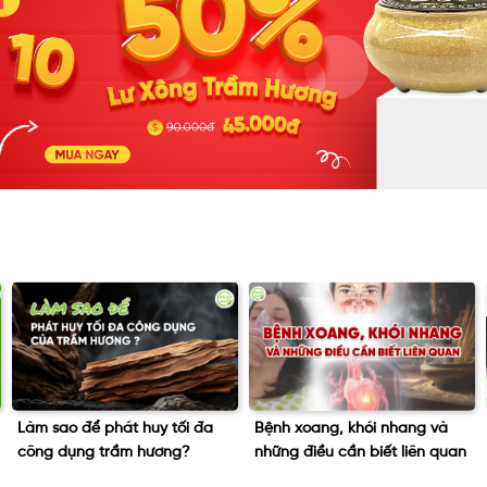
Bệnh xoang, khói nhang và
Tết Đoan Ngọ – Ăn bánh tro
những điều cần biết liên quan
có giúp diệt sâu bọ?