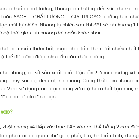
hang chuẩn chất lượng, không ảnh hưởng đến sức khoẻ cộng
 toàn SẠCH – CHẤT LƯỢNG – GIÁ TRỊ CAO, chẳng hạn như trầm
tạo mùi tự nhiên. Nhang tự nhiên sau khi đốt sẽ lưu hương 1 
có thời gian lưu hương dài ngắn khác nhau.
ng hương muốn thơm bắt buộc phải tẩm thêm rất nhiều chất
 có thể đáp ứng được nhu cầu của khách hàng.
cho nhang, cơ sở sản xuất phải trộn lẫn 3 4 mùi hương với
hùng phuy, sau đó đem xịt lên nhang. Công thức làm nhang n
êng. Việc sử dụng các loại nhang vừa có hoá chất tạo mùi, 
 độc cho cả gia đình bạn.
 sao?
, khói nhang sẽ tiếp xúc trực tiếp vào cơ thể bằng 2 con đườ
ẽ tàn phá các cơ quan như gan, phổi, tim, hệ thần kinh, khô