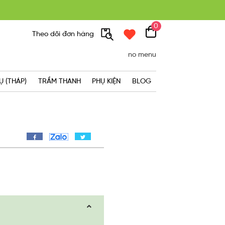
0
300K
Theo dõi đơn hàng
no menu
Ụ (THÁP)
TRẦM THANH
PHỤ KIỆN
BLOG