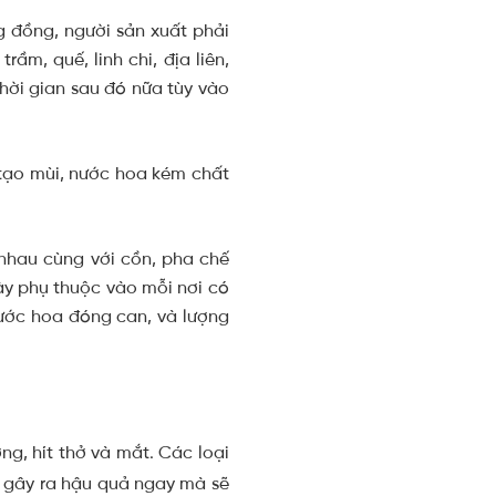
 đồng, người sản xuất phải
, quế, linh chi, địa liên,
thời gian sau đó nữa tùy vào
 tạo mùi, nước hoa kém chất
 nhau cùng với cồn, pha chế
ày phụ thuộc vào mỗi nơi có
nước hoa đóng can, và lượng
ng, hít thở và mắt. Các loại
ng gây ra hậu quả ngay mà sẽ