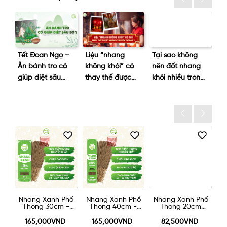
hói
Tết Đoan Ngọ –
Liệu “nhang
Tại sao không
D
ng
Ăn bánh tro có
không khói” có
nên đốt nhang
Ph
iên
giúp diệt sâu
thay thế được
khói nhiều trong
tr
bọ?
nhang truyền
phòng máy
ng
thống không?
lạnh?
áy
Nhang Xanh Phổ
Nhang Xanh Phổ
Nhang Xanh Phổ
N
0g
Thông 30cm -
Thông 40cm -
Thông 20cm
500g
500g
200g
165,000VND
165,000VND
82,500VND