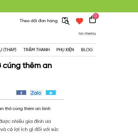
0
300K
Theo dõi đơn hàng
no menu
Ụ (THÁP)
TRẦM THANH
PHỤ KIỆN
BLOG
ờ cúng thêm an
an thờ cúng thêm an lành
 được
nhiều gia đình
ưa
 có lợi ích gì đối với sức