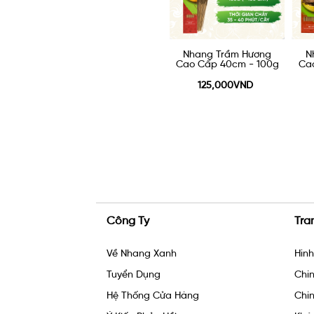
áy lạnh
Nhang Trầm Hương
Nhang Trầm Hương
N
0g
Cao Cấp 40cm - 100g
Cao Cấp 30cm - 100g
Ca
ND
125,000VND
125,000VND
Công Ty
Tra
Về Nhang Xanh
Hìn
Tuyển Dụng
Chín
Hệ Thống Cửa Hàng
Chín