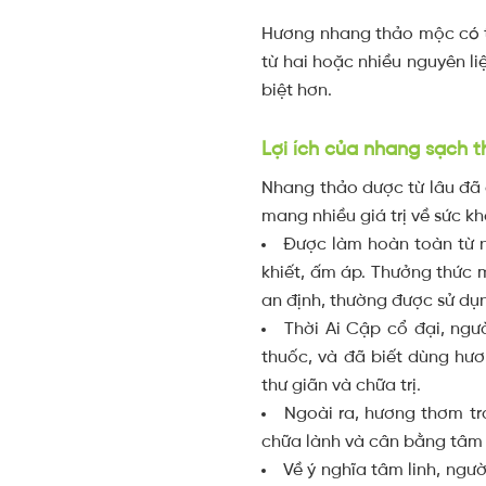
Hương nhang thảo mộc có t
từ hai hoặc nhiều nguyên 
biệt hơn.
Lợi ích của nhang sạch t
Nhang thảo dược từ lâu đã 
mang nhiều giá trị về sức kh
Được làm hoàn toàn từ 
khiết, ấm áp. Thưởng thức 
an định, thường được sử dụng
Thời Ai Cập cổ đại, ng
thuốc, và đã biết dùng hư
thư giãn và chữa trị.
Ngoài ra, hương thơm tr
chữa lành và cân bằng tâm 
Về ý nghĩa tâm linh, ngư