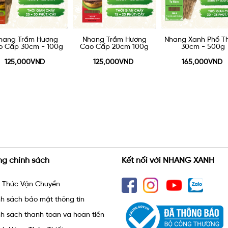
hang Trầm Hương
Nhang Xanh Phổ Thông
Nhang Xanh Phổ T
o Cấp 20cm 100g
30cm - 500g
40cm - 500g
125,000VND
165,000VND
165,000VND
ng chính sách
Kết nối với NHANG XANH
h Thức Vận Chuyển
h sách bảo mật thông tin
h sách thanh toán và hoàn tiền