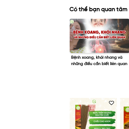
Có thể bạn quan tâm
g
Bệnh xoang, khói nhang và
Liệu “nhang không khói” có
những điều cần biết liên quan
thay thế được nhang truyền
thống không?