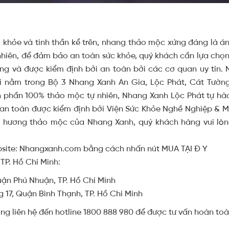
ức khỏe và tinh thần kể trên, nhang thảo mộc xứng đáng là 
y nhiên, để đảm bảo an toàn sức khỏe, quý khách cần lựa ch
ng và được kiểm định bởi an toàn bởi các cơ quan uy tín.
 nằm trong Bộ 3 Nhang Xanh An Gia, Lộc Phát, Cát Tường
h phần 100% thảo mộc tự nhiên, Nhang Xanh Lộc Phát tự h
an toàn được kiểm định bởi Viện Sức Khỏe Nghề Nghiệp & M
 hương thảo mộc của Nhang Xanh, quý khách hàng vui lòng
ebsite: Nhangxanh.com bằng cách nhấn nút MUA TẠI Đ Y
TP. Hồ Chí Minh:
ận Phú Nhuận, TP. Hồ Chí Minh
g 17, Quận Bình Thạnh, TP. Hồ Chí Minh
ng liên hệ đến hotline 1800 888 980 để được tư vấn hoàn toà