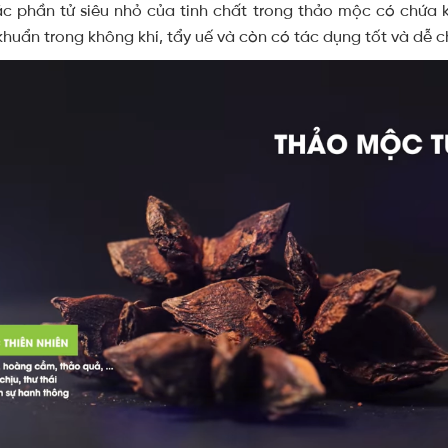
c phần tử siêu nhỏ của tinh chất trong thảo mộc có chứa k
 khuẩn trong không khí, tẩy uế và còn có tác dụng tốt và dễ c