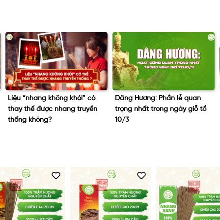
Dâng Hương: Phần lễ quan
Tết Đoan Ngọ – Ăn bánh tro
trọng nhất trong ngày giỗ tổ
có giúp diệt sâu bọ?
10/3