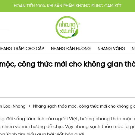
HOÀN TIỀN 100% KHI SẢN PHẨM KHÔNG ĐÚNG CAM KẾT
YẾN MÃI MUA 2 TẶNG 1, MIỄN PHÍ GIAO HÀNG SG VỚI HÓA ĐƠN TRÊN 
GIAO HÀNG CẤP TỐC TRONG NGÀY
NHANG TRẦM CAO CẤP
NHANG ĐÀN HƯƠNG
NHANG VÒNG
N
mộc, công thức mới cho không gian th
n Loại Nhang
Nhang sạch thảo mộc, công thức mới cho không gi
ong đời sống tâm linh của người Việt, hương nhang thảo mộc
nhiên và mùi hương dễ chịu. Vậy nhang sạch thảo mộc là gì và
 Xanh tìm hiểu qua bài viết bên dưới.