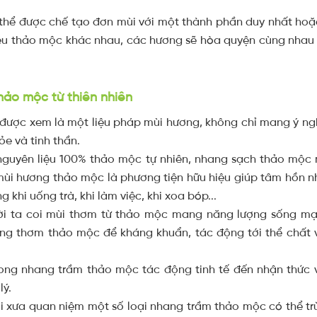
hể được chế tạo đơn mùi với một thành phần duy nhất hoặc 
liệu thảo mộc khác nhau, các hương sẽ hòa quyện cùng nhau
hảo mộc từ thiên nhiên
được xem là một liệu pháp mùi hương, không chỉ mang ý ng
ỏe và tinh thần.
nguyên liệu 100% thảo mộc tự nhiên, nhang sạch thảo mộc
mùi hương thảo mộc là phương tiện hữu hiệu giúp tâm hồn nhẹ
 khi uống trà, khi làm việc, khi xoa bóp...
ười ta coi mùi thơm từ thảo mộc mang năng lượng sống mạ
ơng thơm thảo mộc để kháng khuẩn, tác động tới thể chất 
ong nhang trầm thảo mộc tác động tinh tế đến nhận thức v
lý.
ời xưa quan niệm một số loại nhang trầm thảo mộc có thể tr