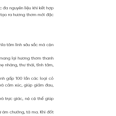
đa nguyên liệu khi kết hợp
 tạo ra hương thơm mới đặc
hĩa tâm linh sâu sắc mà còn
 mang lại hương thơm thanh
 nhàng, thư thái, tĩnh tâm,
nh gấp 100 lần các loại cỏ
và cảm xúc, giúp giảm đau,
à trực giác, nó có thể giúp
ừ ám chướng, tà ma. Khi đốt