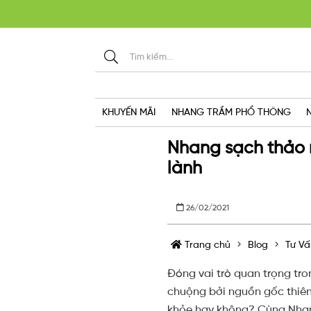
KHU
KHUYẾN MÃI
NHANG TRẦM PHỔ THÔNG
Nhang sạch thảo 
lành
26/02/2021
Trang chủ
Blog
Tư Vấ
Đóng vai trò quan trọng tr
chuộng bởi nguồn gốc thiên 
khỏe hay không? Cùng Nhang