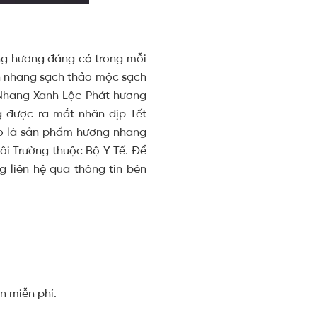
áng hương đáng có trong mỗi
ọn nhang sạch thảo mộc sạch
Nhang Xanh Lộc Phát hương
 được ra mắt nhân dịp Tết
ào là sản phẩm hương nhang
ôi Trường thuộc Bộ Y Tế.
Để
 liên hệ qua thông tin bên
n miễn phí.