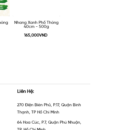
hông
Nhang Đàn Hương
Nhang Đàn Hương
Nhan
20cm - 100g
30cm - 100g
40
55,000VND
55,000VND
5
Liên Hệ:
270 Điện Biên Phủ, P.17, Quận Bình
Thạnh, TP Hồ Chí Minh
64 Hoa Cúc, P.7, Quận Phú Nhuận,
TP. Hồ Chí Minh