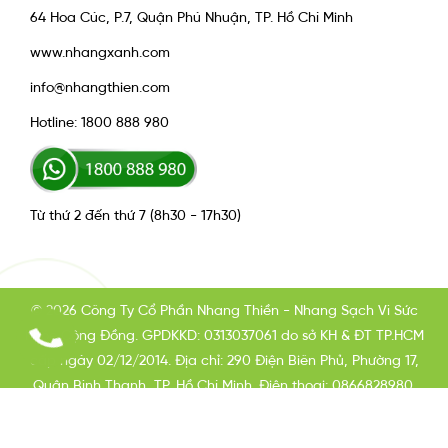
64 Hoa Cúc, P.7, Quận Phú Nhuận, TP. Hồ Chí Minh
www.nhangxanh.com
info@nhangthien.com
Hotline: 1800 888 980
Từ thứ 2 đến thứ 7 (8h30 - 17h30)
© 2026 Công Ty Cổ Phần Nhang Thiền - Nhang Sạch Vì Sức
Khỏe Cộng Đồng. GPDKKD: 0313037061 do sở KH & ĐT TP.HCM
cấp ngày 02/12/2014. Địa chỉ: 290 Điện Biên Phủ, Phường 17,
Quận Bình Thạnh, TP. Hồ Chí Minh. Điện thoại: 0866828980.
Email: info@nhangxanh.com Chịu trách nhiệm nội dung: Phạm
Long Hải