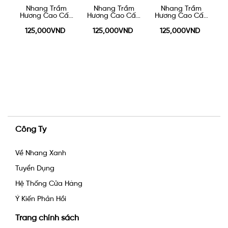
áy
Nhang Trầm
Nhang Trầm
Nhang Trầm
N
0g
Hương Cao Cấp
Hương Cao Cấp
Hương Cao Cấp
40cm - 100g
30cm - 100g
20cm 100g
125,000VND
125,000VND
125,000VND
Công Ty
Về Nhang Xanh
Tuyển Dụng
Hệ Thống Cửa Hàng
Ý Kiến Phản Hồi
Trang chính sách