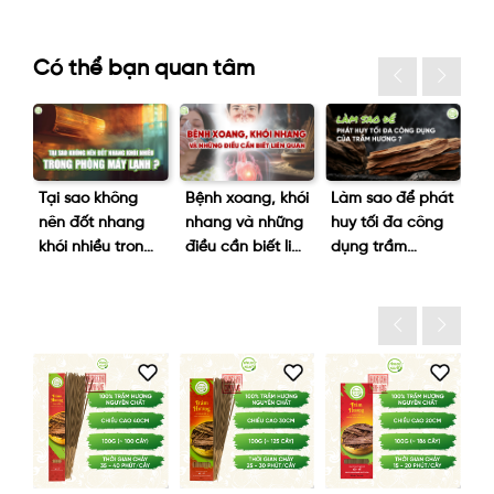
Có thể bạn quan tâm
Tại sao không
Bệnh xoang, khói
Làm sao để phát
Li
nên đốt nhang
nhang và những
huy tối đa công
kh
ng
khói nhiều trong
điều cần biết liên
dụng trầm
th
/3
phòng máy
quan
hương?
nh
lạnh?
th