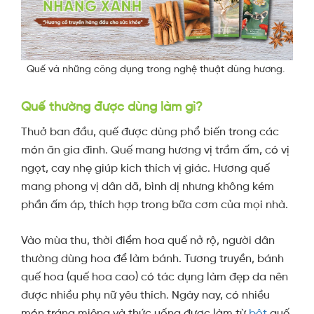
Quế và những công dụng trong nghệ thuật dùng hương.
Quế thường được dùng làm gì?
Thuở ban đầu, quế được dùng phổ biến trong các
món ăn gia đình. Quế mang hương vị trầm ấm, có vị
ngọt, cay nhẹ giúp kích thích vị giác. Hương quế
mang phong vị dân dã, bình dị nhưng không kém
phần ấm áp, thích hợp trong bữa cơm của mọi nhà.
Vào mùa thu, thời điểm hoa quế nở rộ, người dân
thường dùng hoa để làm bánh. Tương truyền, bánh
quế hoa (quế hoa cao) có tác dụng làm đẹp da nên
được nhiều phụ nữ yêu thích. Ngày nay, có nhiều
món tráng miệng và thức uống được làm từ
bột
quế