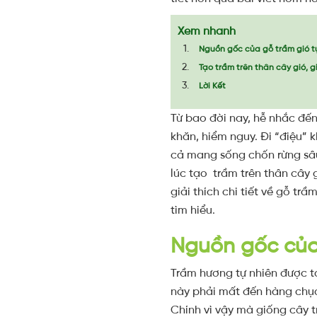
Xem nhanh
Nguồn gốc của gỗ trầm gió t
Tạo trầm trên thân cây gió, 
Lời Kết
Từ bao đời nay, hễ nhắc đế
khăn, hiểm nguy. Đi “điệu”
cả mang sống chốn rừng sâu.
lúc tạo trầm trên thân cây
giải thích chi tiết về gỗ tr
tìm hiểu.
Nguồn gốc của
Trầm hương tự nhiên được tạ
này phải mất đến hàng chục 
Chính vì vậy mà giống cây t