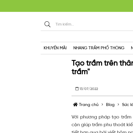
KHU
KHUYẾN MÃI
NHANG TRẦM PHỔ THÔNG
Tạo trầm trên thâ
trầm"
13/07/2022
Trang chủ
Blog
Sức k
Với phương pháp tạo trầm 
còn giúp trầm phu thoát ki
tiết hơn qua bài viết hôm na