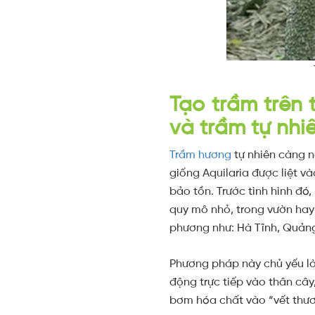
Tạo trầm trên 
và trầm tự nhi
Trầm hương
tự nhiên càng n
giống Aquilaria được liệt v
bảo tồn. Trước tình hình đó
quy mô nhỏ, trong vườn hay 
phương như: Hà Tĩnh, Quản
Phương pháp này chủ yếu là 
động trực tiếp vào thân cây
bơm hóa chất vào “vết thươ