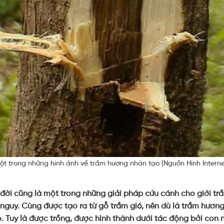
ột trong những hình ảnh về trầm hương nhân tạo (Nguồn Hình Interne
đời cũng là một trong những giải pháp cứu cánh cho giới tr
 nguy. Cùng được tạo ra từ gỗ trầm gió, nên dù là trầm hươn
ỏ. Tuy là được trồng, được hình thành dưới tác động bởi con