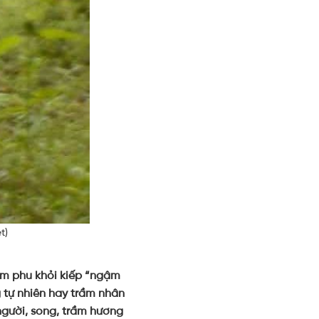
t)
ầm phu khỏi kiếp “ngậm
g tự nhiên hay trầm nhân
 người, song, trầm hương