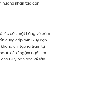
ầm hương nhân tạo còn
là lúc các mặt hàng về trầm
uốn cung cấp đến Quý bạn
 không chỉ tạo ra trầm tự
hoát kiếp “ngậm ngải tìm
n cho Quý bạn đọc về sản