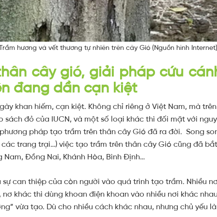
Trầm hương và vết thương tự nhiên trên cây Gió (Nguồn hình Internet
thân cây gió, giải pháp cứu cá
ên đang dần cạn kiệt
gày khan hiếm, cạn kiệt. Không chỉ riêng ở Việt Nam, mà trên
ào sách đỏ của IUCN, và một số loại khác thì đối mặt với ng
, phương pháp tạo trầm trên thân cây Gió đã ra đời. Song son
các trang trại…) việc tạo trầm trên thân cây Gió cũng đã bắt 
g Nam, Đồng Nai, Khánh Hòa, Bình Định…
sự can thiệp của còn người vào quá trình tạo trầm. Nhiều nơ
, nơ khác thì dùng khoan điện khoan vào nhiều nơi khác nhau 
ng” vừa tạo. Dù cho nhiều cách khác nhau, nhưng chủ yếu l