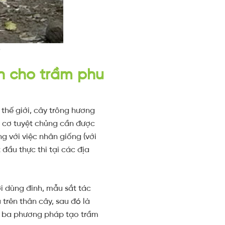
)
nh cho trầm phu
 thế giới, cây trông hương
uy cơ tuyệt chủng cần được
g với việc nhân giống (với
đầu thực thi tại các địa
i dùng đinh, mẫu sắt tác
trên thân cây, sau đó là
à ba phương pháp tạo trầm