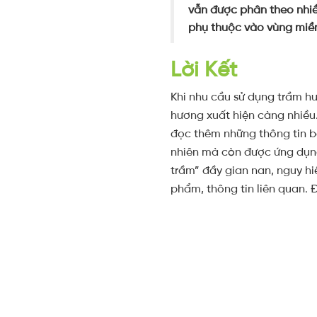
vẫn được phân theo nhiề
phụ thuộc vào vùng miền 
Lời Kết
Khi nhu cầu sử dụng trầm hư
hương xuất hiện càng nhiề
đọc thêm những thông tin bổ
nhiên mà còn được ứng dụng
trầm” đầy gian nan, nguy h
phẩm, thông tin liên quan. 