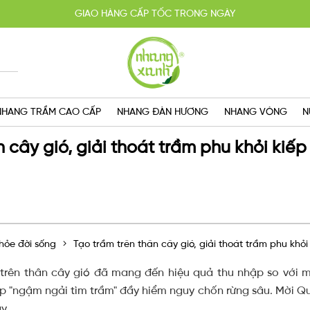
HOÀN TIỀN 100% KHI SẢN PHẨM KHÔNG ĐÚNG CAM KẾT
YẾN MÃI MUA 2 TẶNG 1, MIỄN PHÍ GIAO HÀNG SG VỚI HÓA ĐƠN TRÊN 
GIAO HÀNG CẤP TỐC TRONG NGÀY
NHANG TRẦM CAO CẤP
NHANG ĐÀN HƯƠNG
NHANG VÒNG
N
n cây gió, giải thoát trầm phu khỏi kiế
hỏe đời sống
Tạo trầm trên thân cây gió, giải thoát trầm phu khỏ
trên thân cây gió đã mang đến hiệu quả thu nhập so với
ếp "ngậm ngải tìm trầm" đầy hiểm nguy chốn rừng sâu. Mời Qu
y.