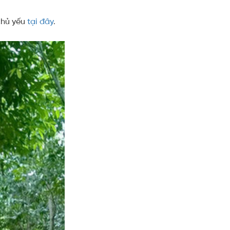
chủ yếu
tại đây
.