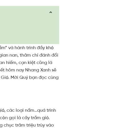
ầm” và hành trình đầy khó
gian nan, thâm chí đánh đổi
an hiếm, cạn kiệt cũng là
viết hôm nay Nhang Xanh sẽ
ây Gió. Mời Quý bạn đọc cùng
ió, các loại nấm…quá trình
òn gọi là cây trầm gió.
g chục trăm triệu trùy vào