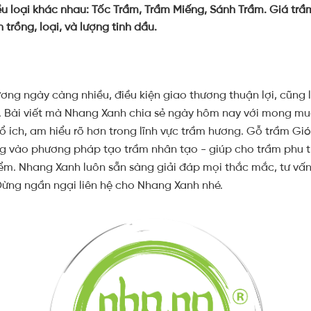
u loại khác nhau: Tốc Trầm, Trầm Miếng, Sánh Trầm. Giá tr
trồng, loại, và lượng tinh dầu.
ơng ngày càng nhiều, điều kiện giao thương thuận lợi, cũng 
u. Bài viết mà Nhang Xanh chia sẻ ngày hôm nay với mong m
 ích, am hiểu rõ hơn trong lĩnh vực trầm hương. Gỗ trầm Gió
 vào phương pháp tạo trầm nhân tạo - giúp cho trầm phu t
iểm.
Nhang Xanh luôn sẵn sàng giải đáp mọi thắc mắc, tư vấ
Đừng ngần ngại liên hệ cho Nhang Xanh nhé.