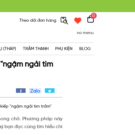
0
300K
Theo dõi đơn hàng
no menu
Ụ (THÁP)
TRẦM THANH
PHỤ KIỆN
BLOG
p "ngậm ngải tìm
i kiếp "ngậm ngải tìm trầm"
 mong chờ. Phương pháp này
ý bạn đọc cùng tìm hiểu chi