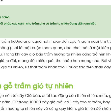
ự nhiên
giải pháp cứu cánh cho trầm phu và trầm tự nhiên đang dần cạn kiệt
n trầm hương ai ai cũng nghĩ ngay đến câu “ngậm ngải tìm tr
 không phải là một cuộc tham quan, dạo chơi mà là một kiếp 
 Trong khi cây gió bầu trầm hương tự nhiên càng trở nên kh
 gió ra đời, mang đến hiệu quả, thu nhập hơn mong chờ. Bài 
ầm gió tự nhiên, sự thật trầm nhân tạo - được tạo trên thân c
 gỗ trầm gió tự nhiên
o nên từ cây Gió bầu, dưới tác động của thiên nhiên: mưa, g
năm. Cứ trong 10000 cây gió mới có 1 cây tạo ra trầm, hay c
rầm hương tự nhiên này vô cùng quý hiếm, giá trị lên đến hàn