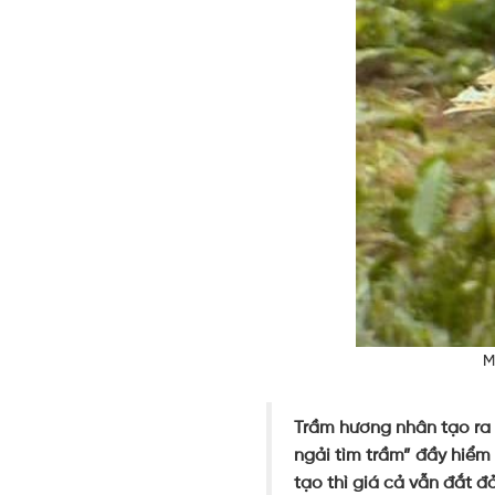
M
Trầm hương nhân tạo ra 
ngải tìm trầm” đầy hiểm
tạo thì giá cả vẫn đắt đ