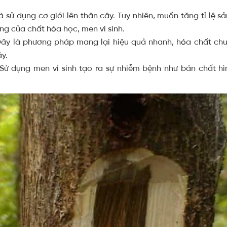
à sử dụng cơ giới lên thân cây. Tuy nhiên, muốn tăng tỉ lệ 
ng của chất hóa học, men vi sinh.
ây là phương pháp mang lại hiệu quả nhanh, hóa chất chuy
ây.
ử dụng men vi sinh tạo ra sự nhiễm bệnh như bản chất hình